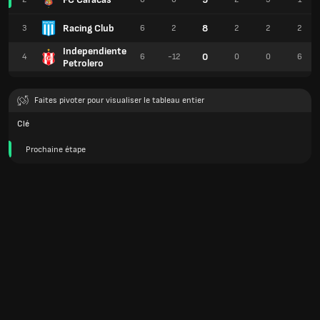
Racing Club
8
3
6
2
2
2
2
Independiente
0
4
6
-12
0
0
6
Petrolero
Faites pivoter pour visualiser le tableau entier
Clé
Prochaine étape