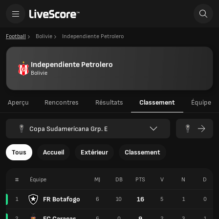
Football
Bolivie
Independiente Petrolero
Independiente Petrolero
Bolivie
Aperçu
Rencontres
Résultats
Classement
Équipe
Copa Sudamericana Grp. E
Tous
Accueil
Extérieur
Classement
#
Équipe
MJ
DB
PTS
V
N
D
FR Botafogo
16
1
6
10
5
1
0
FC Caracas
9
2
6
0
2
3
1