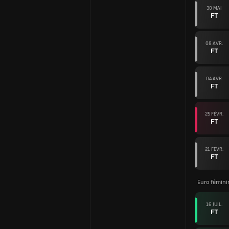
30 MAI
FT
08 AVR.
FT
04 AVR.
FT
25 FÉVR.
FT
21 FÉVR.
FT
Euro féminin
16 JUIL.
FT