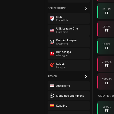
COMPÉTITIONS
05 JUIN
FT
MLS
États-Unis
18 AVR.
USL League One
FT
États-Unis
Premier League
Angleterre
14 AVR.
FT
Bundesliga
Allemagne
07 MARS
LaLiga
FT
Espagne
RÉGION
03 MARS
FT
Angleterre
Ligue des champions
UEFA Natio
Espagne
29 OCT.
FT