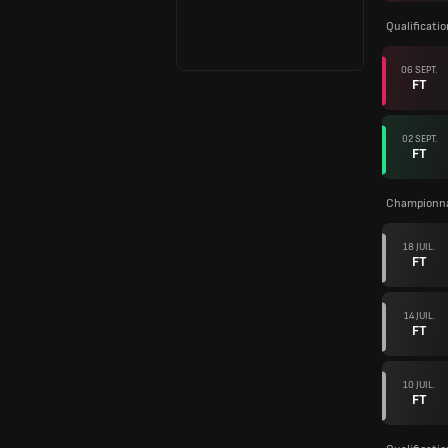
Qualificati
06 SEPT.
FT
02 SEPT.
FT
Championna
18 JUIL.
FT
14 JUIL.
FT
10 JUIL.
FT