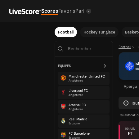
Scores
Favoris
Pari
Football
Hockey sur glace
Basket-
Football
Is
ÉQUIPES
Is
Manchester United FC
Angleterre
Aperçu
Liverpool FC
Angleterre
Tout
Arsenal FC
Angleterre
Qualificati
Real Madrid
Espagne
09 JUIN
FT
FC Barcelone
Espagne