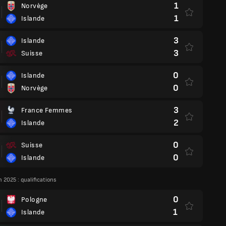
1
Norvège
1
Islande
3
Islande
3
Suisse
0
Islande
0
Norvège
3
France Femmes
2
Islande
0
Suisse
0
Islande
 2025 : qualifications
0
Pologne
1
Islande