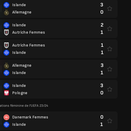
3
Islande
0
Allemagne
2
Islande
1
Autriche Femmes
1
Autriche Femmes
1
Islande
3
Allemagne
1
Islande
3
Islande
0
Pologne
ations féminine de l'UEFA 23/24
0
Danemark Femmes
1
Islande