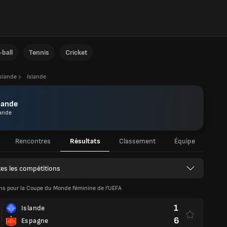
ball
Tennis
Cricket
Islande
Islande
lande
lande
Rencontres
Résultats
Classement
Équipe
es les compétitions
ons pour la Coupe du Monde féminine de l'UEFA
1
Islande
6
Espagne