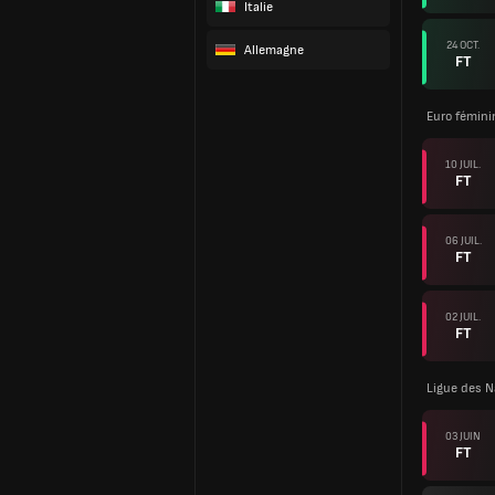
Italie
24 OCT.
Allemagne
FT
Euro fémini
10 JUIL.
FT
06 JUIL.
FT
02 JUIL.
FT
Ligue des N
03 JUIN
FT