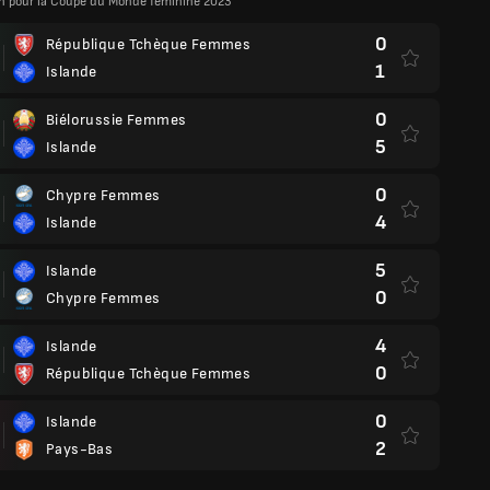
on pour la Coupe du Monde féminine 2023
0
République Tchèque Femmes
1
Islande
0
Biélorussie Femmes
5
Islande
0
Chypre Femmes
4
Islande
5
Islande
0
Chypre Femmes
4
Islande
0
République Tchèque Femmes
0
Islande
2
Pays-Bas