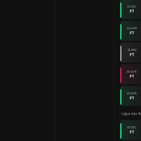
12 JUIL.
FT
04 JUIN
FT
31 MAI
FT
09 AVR.
FT
05 AVR.
FT
Ligue des N
05 DÉC.
FT