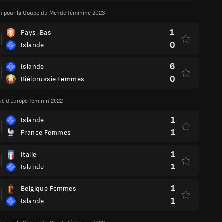
on pour la Coupe du Monde féminine 2023
1
Pays-Bas
0
Islande
6
Islande
0
Biélorussie Femmes
t d'Europe féminin 2022
1
Islande
1
France Femmes
1
Italie
1
Islande
1
Belgique Femmes
1
Islande