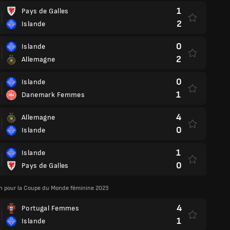
1
Pays de Galles
2
Islande
0
Islande
2
Allemagne
0
Islande
1
Danemark Femmes
4
Allemagne
0
Islande
1
Islande
0
Pays de Galles
on pour la Coupe du Monde féminine 2023
4
Portugal Femmes
1
Islande