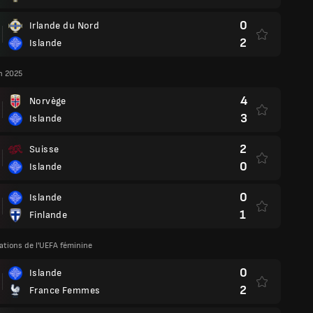
0
Irlande du Nord
2
Islande
n 2025
4
Norvège
3
Islande
2
Suisse
0
Islande
0
Islande
1
Finlande
ations de l'UEFA féminine
0
Islande
2
France Femmes