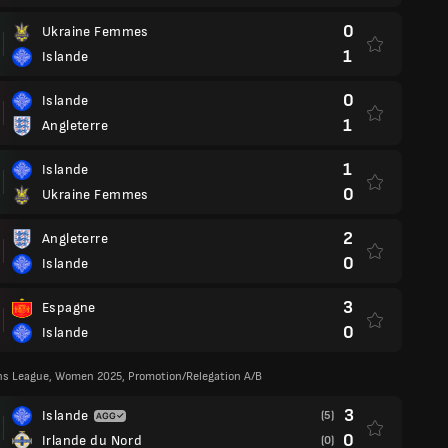
0
Ukraine Femmes
1
Islande
0
Islande
1
Angleterre
1
Islande
0
Ukraine Femmes
2
Angleterre
0
Islande
3
Espagne
0
Islande
ns League, Women 2025, Promotion/Relegation A/B
3
Islande
(5)
0
Irlande du Nord
(0)