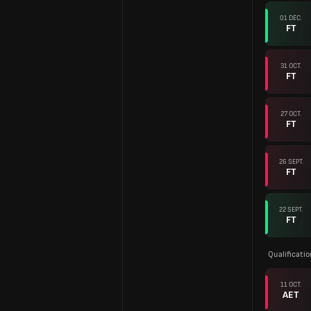
01 DÉC.
FT
31 OCT.
FT
27 OCT.
FT
26 SEPT.
FT
22 SEPT.
FT
Qualificati
11 OCT.
AET