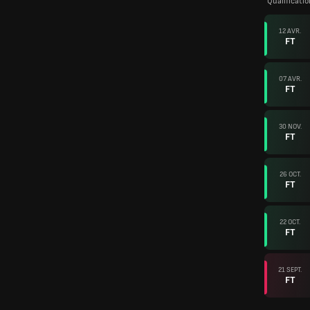
Qualificati
12 AVR.
FT
07 AVR.
FT
30 NOV.
FT
26 OCT.
FT
22 OCT.
FT
21 SEPT.
FT