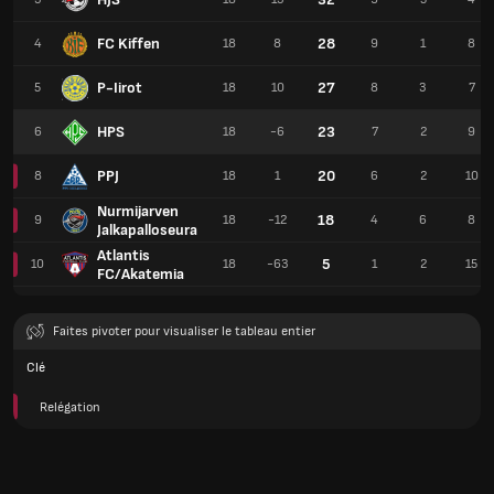
FC Kiffen
28
4
18
8
9
1
8
P-Iirot
27
5
18
10
8
3
7
HPS
23
6
18
-6
7
2
9
PPJ
20
8
18
1
6
2
10
Nurmijarven
18
9
18
-12
4
6
8
Jalkapalloseura
Atlantis
5
10
18
-63
1
2
15
FC/Akatemia
Faites pivoter pour visualiser le tableau entier
Clé
Relégation