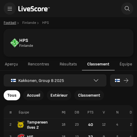
Football
Finlande
HPS
HPS
Finlande
Aperçu
Rencontres
Résultats
Classement
Équipe
Kakkonen, Group B 2025
Tous
Accueil
Extérieur
Classement
#
Équipe
MJ
DB
PTS
V
N
D
Tampereen
40
2
18
23
12
4
2
Ilves 2
HJS
32
3
18
13
9
5
4