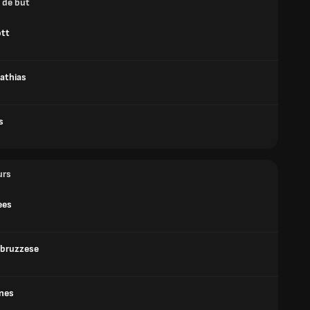
 de but
ott
athias
s
urs
ees
bruzzese
ones