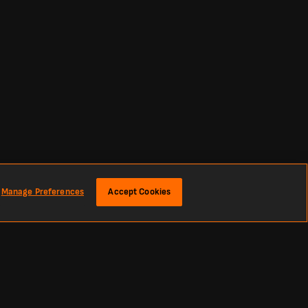
Manage Preferences
Accept Cookies
résultats et des actualités footballistiques à l’échelle mondiale.
rimera División, la Liga MX, la Primera A, la Copa Libertadores, la