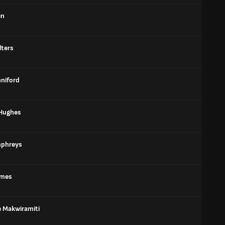
en
lters
nniford
 Hughes
mphreys
ames
 Makwiramiti