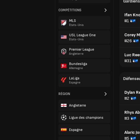
Gardiens
COMPÉTITIONS
Ifan Kn
#1
MLS
États-Unis
Corey M
USL League One
États-Unis
#26
Premier League
Angleterre
Luc Ree
#31
Bundesliga
Allemagne
LaLiga
Défense
Espagne
Dylan R
RÉGION
#2
Angleterre
Rhys Ab
Ligue des champions
#3
Espagne
Alaric J
#5