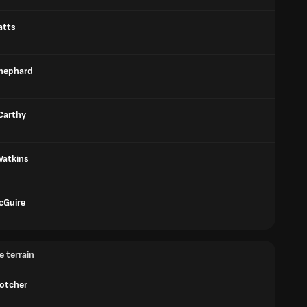
atts
hephard
Carthy
Watkins
cGuire
e terrain
cotcher