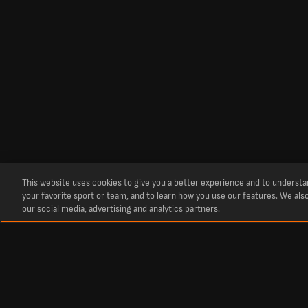
This website uses cookies to give you a better experience and to underst
your favorite sport or team, and to learn how you use our features. We als
our social media, advertising and analytics partners.
À propos
Derniers résultats de football en direct sur LiveScore
La référence incontournable des scores en direct de football, cricket, ten
Retrouvez les classements, calendriers et résultats sportifs actualisés e
Premier League, la Liga, ainsi que les plus prestigieuses compétitions 