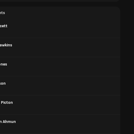
nts
cett
Hawkins
ones
lson
 Picton
in Ahmun