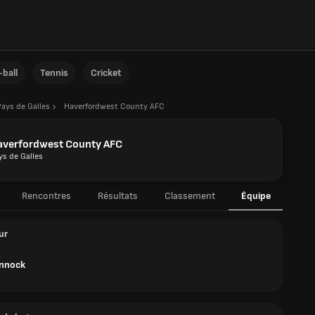
ball
Tennis
Cricket
Pays de Galles
Haverfordwest County AFC
averfordwest County AFC
ys de Galles
Rencontres
Résultats
Classement
Équipe
ur
ennock