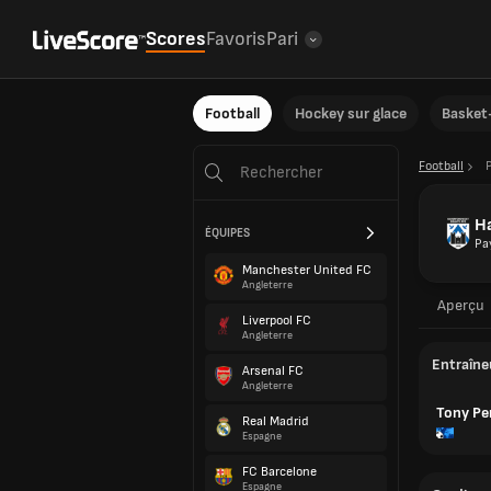
Scores
Favoris
Pari
Football
Hockey sur glace
Basket-
Football
H
ÉQUIPES
Pa
Manchester United FC
Angleterre
Aperçu
Liverpool FC
Angleterre
Entraîne
Arsenal FC
Angleterre
Tony P
Real Madrid
Espagne
FC Barcelone
Espagne