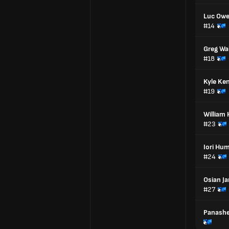
Luc Ow
#14
Greg Wa
#18
Kyle Ke
#19
William
#23
Iori Hu
#24
Osian J
#27
Panashe