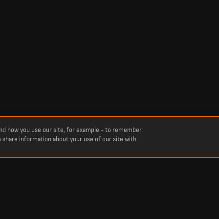
and how you use our site, for example - to remember
o share information about your use of our site with
nis, basketball, hockey et bien plus encore. LiveScore vous tient informé des derniers 
n direct et en continu de tous les grands championnats et compétitions, y compris la P
européennes comme la Ligue des champions et la Ligue Europa.