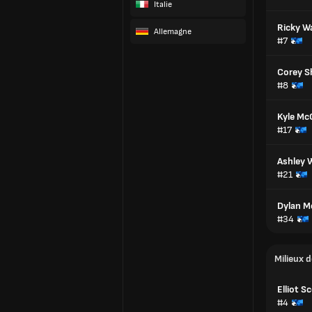
Italie
Ricky W
Allemagne
#7
Corey S
#8
Kyle Mc
#17
Ashley 
#21
Dylan M
#34
Milieux d
Elliot S
#4