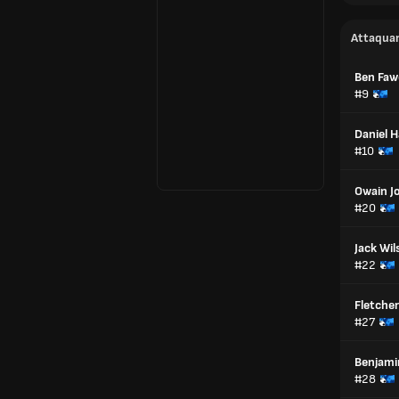
Attaqua
Ben Faw
#9
Daniel 
#10
Owain J
#20
Jack Wi
#22
Fletcher
#27
Benjam
#28