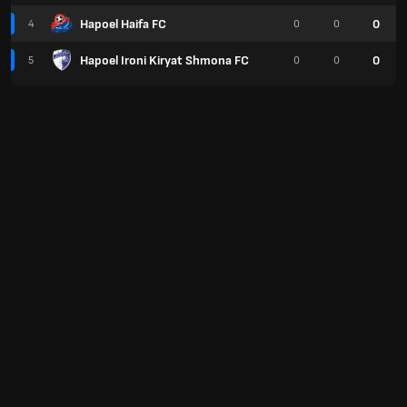
Hapoel Haifa FC
0
4
0
0
Hapoel Ironi Kiryat Shmona FC
0
5
0
0