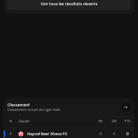
Voir tous les résultats récents
Classement
Classement actuel de Ligat HaAl
#
Équipe
MJ
DB
PTS
Hapoel Beer Sheva FC
0
3
0
0