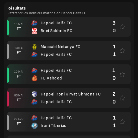
Résultats
Rattraper les derniers matchs de Hapoel Haifa FC
3
Hapoel Haifa FC
18 MAI
FT
0
Bnei Sakhnin FC
1
Maccabi Netanya FC
13 MAI
FT
1
Hapoel Haifa FC
1
Hapoel Haifa FC
10 MAI
FT
0
FC Ashdod
2
Hapoel Ironi Kiryat Shmona FC
03 MAI
FT
0
Hapoel Haifa FC
1
Hapoel Haifa FC
29 AVR.
FT
1
Ironi Tiberias