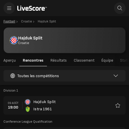
Football
Croatie
Hajduk Split
Hajduk Split
Croatie
Aperçu
Rencontres
Résultats
Classement
Équipe
Stati
Toutes les compétitions
Division 1
Hajduk Split
09 AOÛT
19:00
Istra 1961
Favoris
Conference League Qualification