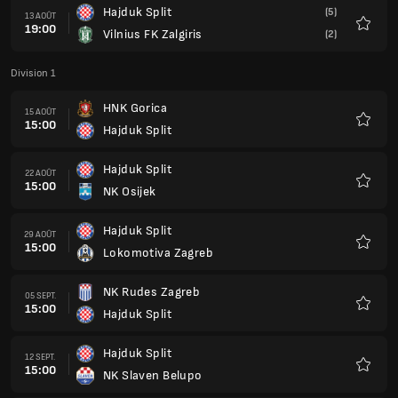
Hajduk Split
(5)
13 AOÛT
19:00
Vilnius FK Zalgiris
(2)
Favoris
Division 1
HNK Gorica
15 AOÛT
15:00
Hajduk Split
Favoris
Hajduk Split
22 AOÛT
15:00
NK Osijek
Favoris
Hajduk Split
29 AOÛT
15:00
Lokomotiva Zagreb
Favoris
NK Rudes Zagreb
05 SEPT.
15:00
Hajduk Split
Favoris
Hajduk Split
12 SEPT.
15:00
NK Slaven Belupo
Favoris