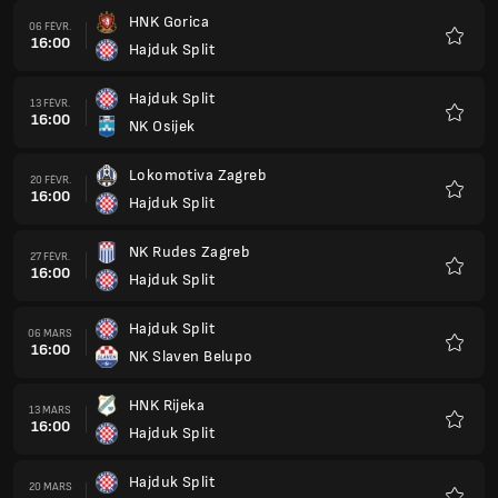
HNK Gorica
06 FÉVR.
16:00
Hajduk Split
Favoris
Hajduk Split
13 FÉVR.
16:00
NK Osijek
Favoris
Lokomotiva Zagreb
20 FÉVR.
16:00
Hajduk Split
Favoris
NK Rudes Zagreb
27 FÉVR.
16:00
Hajduk Split
Favoris
Hajduk Split
06 MARS
16:00
NK Slaven Belupo
Favoris
HNK Rijeka
13 MARS
16:00
Hajduk Split
Favoris
Hajduk Split
20 MARS