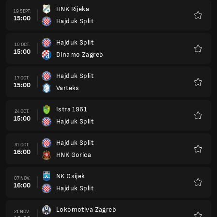
HNK Rijeka
19 SEPT.
15:00
Hajduk Split
Favoris
Hajduk Split
10 OCT.
15:00
Dinamo Zagreb
Favoris
Hajduk Split
17 OCT.
15:00
Varteks
Favoris
Istra 1961
24 OCT.
15:00
Hajduk Split
Favoris
Hajduk Split
31 OCT.
16:00
HNK Gorica
Favoris
NK Osijek
07 NOV.
16:00
Hajduk Split
Favoris
Lokomotiva Zagreb
21 NOV.