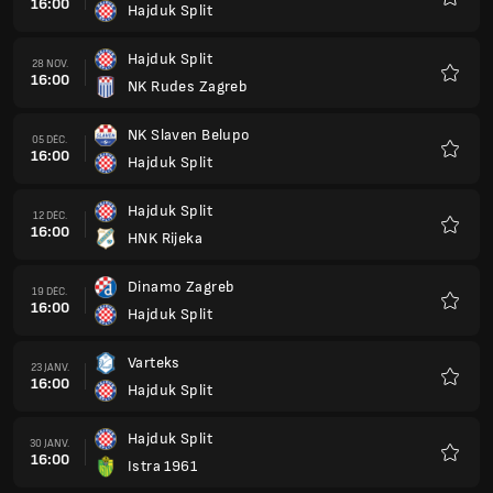
16:00
Hajduk Split
Favoris
Hajduk Split
28 NOV.
16:00
NK Rudes Zagreb
Favoris
NK Slaven Belupo
05 DÉC.
16:00
Hajduk Split
Favoris
Hajduk Split
12 DÉC.
16:00
HNK Rijeka
Favoris
Dinamo Zagreb
19 DÉC.
16:00
Hajduk Split
Favoris
Varteks
23 JANV.
16:00
Hajduk Split
Favoris
Hajduk Split
30 JANV.
16:00
Istra 1961
Favoris