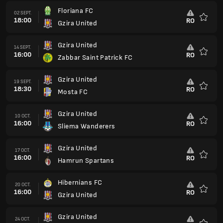
Floriana FC
02 SEPT.
18:00
RO
Gzira United
Favoris
Gzira United
14 SEPT.
16:00
RO
Zabbar Saint Patrick FC
Favoris
Gzira United
19 SEPT.
18:30
RO
Mosta FC
Favoris
Gzira United
10 OCT.
16:00
RO
Sliema Wanderers
Favoris
Gzira United
17 OCT.
16:00
RO
Hamrun Spartans
Favoris
Hibernians FC
20 OCT.
16:00
RO
Gzira United
Favoris
Gzira United
24 OCT.