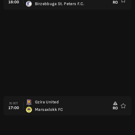
16:00
RO
Birzebbuga St. Peters F.C.
Favoris
Gzira United
31 OCT.
17:00
RO
Marsaxlokk FC
Favoris