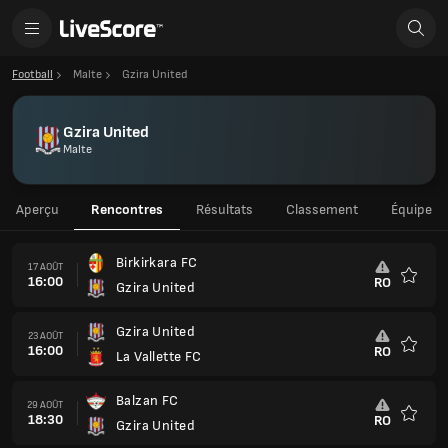
Football
Malte
Gzira United
Gzira United
Malte
Aperçu
Rencontres
Résultats
Classement
Équipe
Birkirkara FC
17 AOÛT
16:00
RO
Gzira United
Favoris
Gzira United
23 AOÛT
16:00
RO
La Vallette FC
Favoris
Balzan FC
29 AOÛT
18:30
RO
Gzira United
Favoris