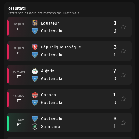
Résultats
Rattraper les derniers matchs de Guatemala
3
Equateur
07 JUIN
FT
0
Guatemala
3
République Tchèque
05 JUIN
FT
1
Guatemala
7
Algérie
27 MARS
FT
0
Guatemala
1
Canada
18 JANV.
FT
0
Guatemala
3
Guatemala
19 NOV.
FT
1
Suriname