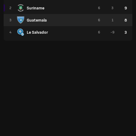
Suriname
9
2
6
3
Guatemala
8
3
6
1
Le Salvador
3
4
6
-9