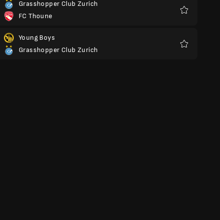
Grasshopper Club Zurich
FC Thoune
Favoris
Young Boys
Grasshopper Club Zurich
Favoris