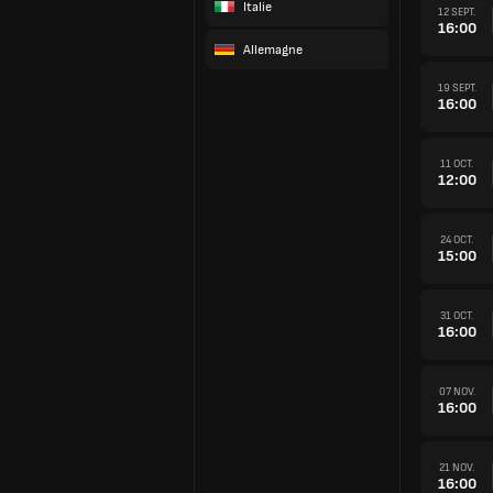
Italie
12 SEPT.
16:00
Allemagne
19 SEPT.
16:00
11 OCT.
12:00
24 OCT.
15:00
31 OCT.
16:00
07 NOV.
16:00
21 NOV.
16:00