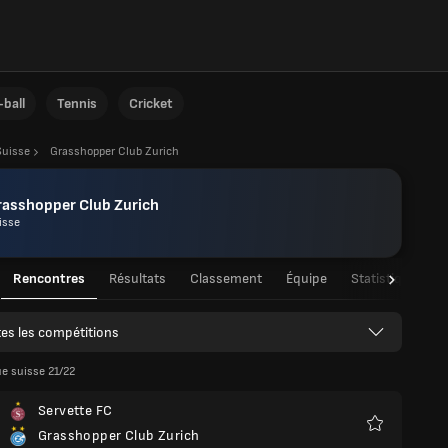
ball
Tennis
Cricket
Suisse
Grasshopper Club Zurich
rasshopper Club Zurich
isse
Rencontres
Résultats
Classement
Équipe
Statistiques de
es les compétitions
e suisse 21/22
Servette FC
Grasshopper Club Zurich
Favoris