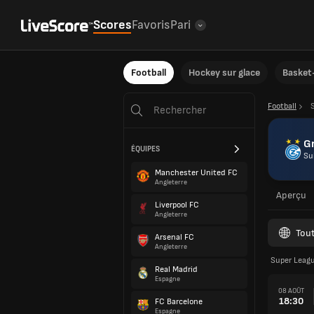
Scores
Favoris
Pari
Football
Hockey sur glace
Basket-
Football
G
ÉQUIPES
Su
Manchester United FC
Angleterre
Aperçu
Liverpool FC
Angleterre
Tout
Arsenal FC
Angleterre
Super Leagu
Real Madrid
Espagne
08 AOÛT
18:30
FC Barcelone
Espagne