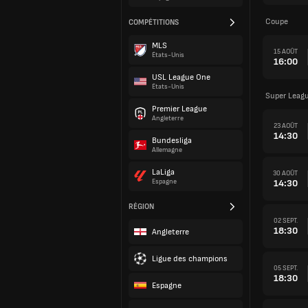
Coupe
COMPÉTITIONS
MLS
15 AOÛT
États-Unis
16:00
USL League One
États-Unis
Super Leagu
Premier League
Angleterre
23 AOÛT
14:30
Bundesliga
Allemagne
LaLiga
30 AOÛT
14:30
Espagne
RÉGION
02 SEPT.
18:30
Angleterre
Ligue des champions
05 SEPT.
18:30
Espagne