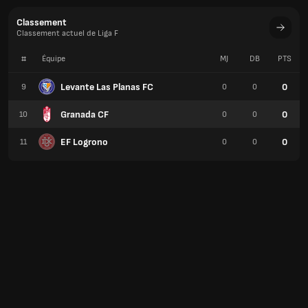
Classement
Classement actuel de Liga F
#
Équipe
MJ
DB
PTS
Levante Las Planas FC
0
9
0
0
Granada CF
0
10
0
0
EF Logrono
0
11
0
0