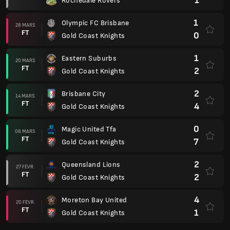
1
Rochedale Rovers
1
Olympic FC Brisbane
28 MARS
FT
0
Gold Coast Knights
1
Eastern Suburbs
20 MARS
FT
2
Gold Coast Knights
2
Brisbane City
14 MARS
FT
4
Gold Coast Knights
0
Magic United Tfa
08 MARS
FT
7
Gold Coast Knights
2
Queensland Lions
27 FÉVR.
FT
2
Gold Coast Knights
4
Moreton Bay United
20 FÉVR.
FT
1
Gold Coast Knights