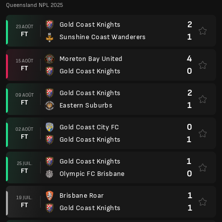
Queensland NPL 2025
2
Gold Coast Knights
23 AOÛT
FT
1
Sunshine Coast Wanderers
4
Moreton Bay United
15 AOÛT
FT
0
Gold Coast Knights
2
Gold Coast Knights
09 AOÛT
FT
1
Eastern Suburbs
0
Gold Coast City FC
02 AOÛT
FT
1
Gold Coast Knights
1
Gold Coast Knights
25 JUIL.
FT
0
Olympic FC Brisbane
1
Brisbane Roar
19 JUIL.
FT
1
Gold Coast Knights