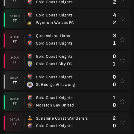
FT
2
Gold Coast Knights
4
Gold Coast Knights
08 JUIN
FT
2
Wynnum Wolves FC
3
Queensland Lions
30 MAI
FT
1
Gold Coast Knights
0
Gold Coast Knights
24 MAI
FT
1
Gold Coast City FC
0
Gold Coast Knights
09 MAI
FT
0
St George Willawong
1
Gold Coast Knights
02 MAI
FT
0
Moreton Bay United
2
Sunshine Coast Wanderers
26 AVR.
FT
0
Gold Coast Knights