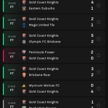
4
Gold Coast Knights
23 JUIN
FT
1
Eastern Suburbs
2
Gold Coast Knights
19 JUIN
FT
1
Magic United Tfa
5
Gold Coast Knights
05 JUIN
FT
2
Olympic FC Brisbane
2
Peninsula Power
15 MAI
FT
0
Gold Coast Knights
3
Gold Coast Knights
10 MAI
FT
2
Brisbane Roar
0
Wynnum Wolves FC
17 AVR.
FT
4
Gold Coast Knights
1
Gold Coast Knights
10 AVR.
FT