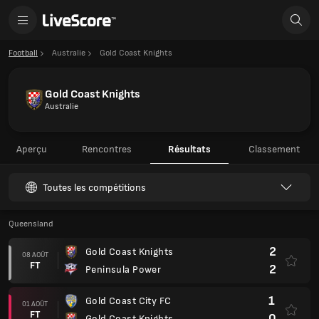
Football
Australie
Gold Coast Knights
Gold Coast Knights
Australie
Aperçu
Rencontres
Résultats
Classement
Toutes les compétitions
Queensland
2
Gold Coast Knights
08 AOÛT
FT
2
Peninsula Power
1
Gold Coast City FC
01 AOÛT
FT
0
Gold Coast Knights