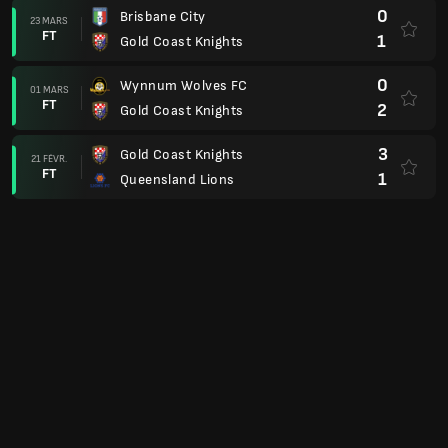
0
Brisbane City
23 MARS
FT
1
Gold Coast Knights
0
Wynnum Wolves FC
01 MARS
FT
2
Gold Coast Knights
3
Gold Coast Knights
21 FÉVR.
FT
1
Queensland Lions