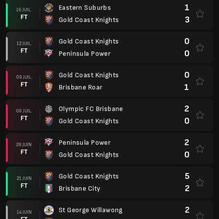
1
Eastern Suburbs
16 JUIL.
FT
3
Gold Coast Knights
0
Gold Coast Knights
12 JUIL.
FT
0
Peninsula Power
0
Gold Coast Knights
09 JUIL.
FT
1
Brisbane Roar
2
Olympic FC Brisbane
06 JUIL.
FT
0
Gold Coast Knights
2
Peninsula Power
28 JUIN
FT
0
Gold Coast Knights
5
Gold Coast Knights
21 JUIN
FT
2
Brisbane City
2
St George Willawong
14 JUIN