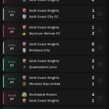
1
Gold Coast Knights
25 JUIL.
FT
1
Gold Coast City FC
1
Gold Coast Knights
18 JUIL.
FT
2
Wynnum Wolves FC
0
Gold Coast Knights
12 JUIL.
FT
0
Brisbane City
2
Gold Coast Knights
07 JUIL.
FT
1
Queensland Lions
2
Gold Coast Knights
04 JUIL.
FT
1
Moreton Bay United
4
Rochedale Rovers
26 JUIN
FT
1
Gold Coast Knights