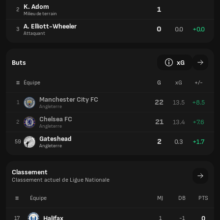
K. Adom
1
2
Milieu de terrain
A. Elliott-Wheeler
0
0.0
+0.0
3
Attaquant
Buts
xG
#
Équipe
G
xG
+/-
Manchester City FC
22
13.5
+8.5
1
Angleterre
Chelsea FC
21
13.4
+7.6
2
Angleterre
Gateshead
2
0.3
+1.7
59
Angleterre
Classement
Classement actuel de Ligue Nationale
#
Équipe
MJ
DB
PTS
Halifax
0
17
1
-1