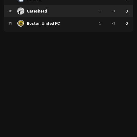
Gateshead
0
18
1
-1
Boston United FC
0
19
1
-1