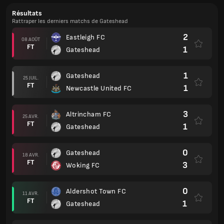
Résultats
Rattraper les derniers matchs de Gateshead
2
Eastleigh FC
08 AOÛT
FT
1
Gateshead
1
Gateshead
25 JUIL.
FT
1
Newcastle United FC
3
Altrincham FC
25 AVR.
FT
1
Gateshead
0
Gateshead
18 AVR.
FT
3
Woking FC
0
Aldershot Town FC
11 AVR.
FT
1
Gateshead