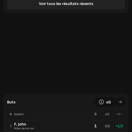
Voir tous les résultats récents
Buts
xG
#
Joueur
G
xG
+/-
F. John
1
0.0
+1.0
1
Milieu de terrain