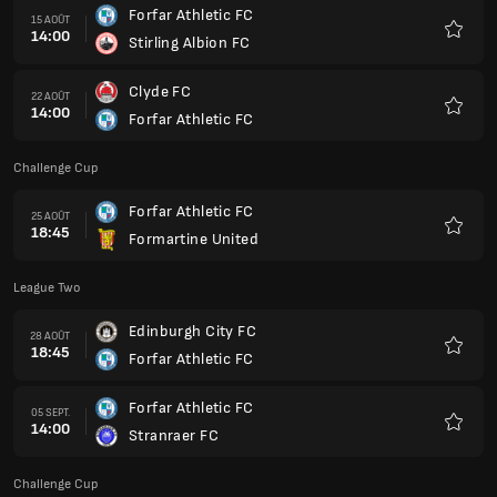
Forfar Athletic FC
15 AOÛT
14:00
Stirling Albion FC
Favoris
Clyde FC
22 AOÛT
14:00
Forfar Athletic FC
Favoris
Challenge Cup
Forfar Athletic FC
25 AOÛT
18:45
Formartine United
Favoris
League Two
Edinburgh City FC
28 AOÛT
18:45
Forfar Athletic FC
Favoris
Forfar Athletic FC
05 SEPT.
14:00
Stranraer FC
Favoris
Challenge Cup