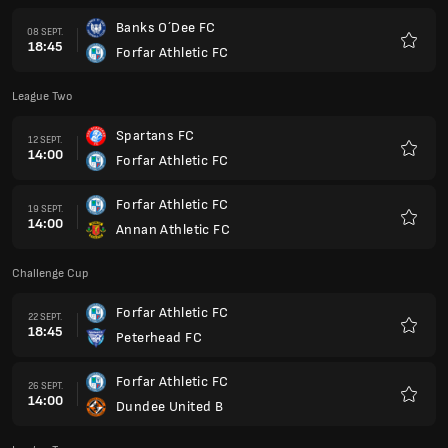
Banks O´Dee FC
08 SEPT.
18:45
Forfar Athletic FC
Favoris
League Two
Spartans FC
12 SEPT.
14:00
Forfar Athletic FC
Favoris
Forfar Athletic FC
19 SEPT.
14:00
Annan Athletic FC
Favoris
Challenge Cup
Forfar Athletic FC
22 SEPT.
18:45
Peterhead FC
Favoris
Forfar Athletic FC
26 SEPT.
14:00
Dundee United B
Favoris