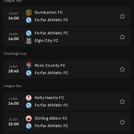
League Two
Dumbarton FC
03 OCT.
14:00
Forfar Athletic FC
Favoris
Forfar Athletic FC
10 OCT.
14:00
Elgin City FC
Favoris
Challenge Cup
Ross County FC
13 OCT.
18:45
Forfar Athletic FC
Favoris
League Two
Kelty Hearts FC
17 OCT.
14:00
Forfar Athletic FC
Favoris
Stirling Albion FC
31 OCT.
15:00
Forfar Athletic FC
Favoris