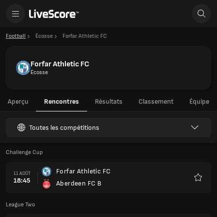
Football
Écosse
Forfar Athletic FC
Forfar Athletic FC
Écosse
Aperçu
Rencontres
Résultats
Classement
Équipe
Toutes les compétitions
Challenge Cup
Forfar Athletic FC
11 AOÛT
18:45
Aberdeen FC B
Favoris
League Two