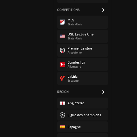
COMPÉTITIONS
MLS
États-Unis
USL League One
États-Unis
Premier League
Angleterre
Bundesliga
Allemagne
LaLiga
Espagne
RÉGION
Angleterre
Ligue des champions
Espagne