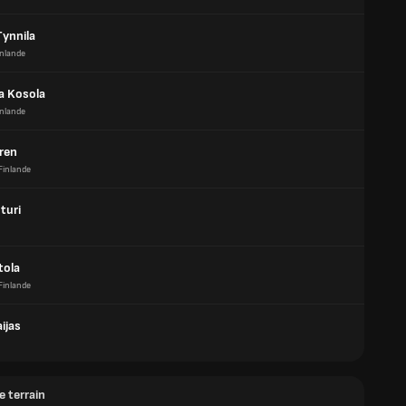
Tynnila
inlande
a Kosola
inlande
ren
Finlande
nturi
tola
Finlande
ijas
e terrain