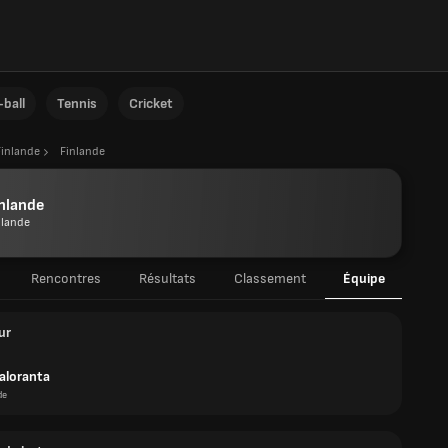
ball
Tennis
Cricket
Finlande
Finlande
nlande
nlande
Rencontres
Résultats
Classement
Équipe
ur
aloranta
de