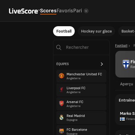
Scores
Favoris
Pari
Football
Hockey sur glace
Basket-
Football
Fi
ÉQUIPES
Fi
Manchester United FC
Angleterre
Aperçu
Liverpool FC
Angleterre
Entraîne
Arsenal FC
Angleterre
Marko S
Real Madrid
Finlan
Espagne
FC Barcelone
Espagne