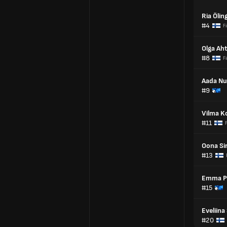
Ria Ölin
#4
F
Olga Ah
#8
F
Aada Nu
#9
Vilma K
#11
Oona Si
#13
Emma P
#15
Eveliin
#20