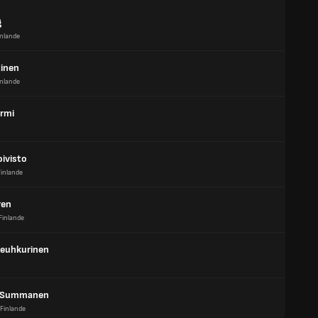
g
inlande
tinen
inlande
rmi
oivisto
Finlande
ren
Finlande
euhkurinen
a Summanen
Finlande