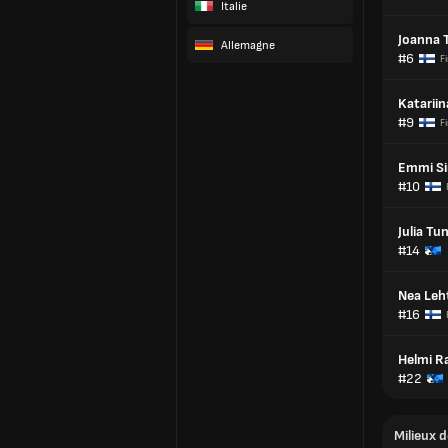
Italie
Joanna 
Allemagne
#6
F
Katariin
#9
F
Emmi Si
#10
Julia Tu
#14
Nea Leh
#16
Helmi Ra
#22
Milieux d