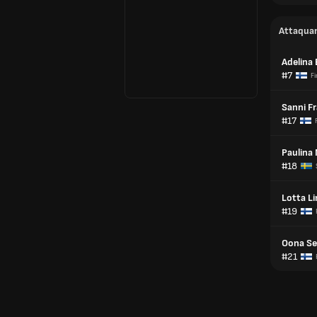
Attaqua
Adelina
#7
Fi
Sanni Fr
#17
Paulina
#18
Lotta L
#19
Oona Se
#21