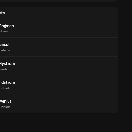
nts
 Engman
nlande
anssi
Finlande
 Nystrom
Suède
indstrom
Finlande
venius
Finlande