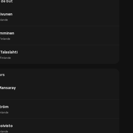
 de but
ivunen
nlande
amminen
Finlande
 Talaslahti
Finlande
urs
Mansaray
ström
inlande
oivisto
nlande