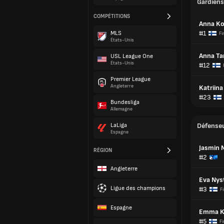
Gardiens
COMPÉTITIONS
Anna Ko
#1
MLS
Fi
États-Unis
Anna T
USL League One
États-Unis
#12
Premier League
Angleterre
Katriina
#23
Bundesliga
Allemagne
LaLiga
Défense
Espagne
Jasmin 
RÉGION
#2
Angleterre
Eva Ny
Ligue des champions
#3
F
Espagne
Emma K
#5
Fi