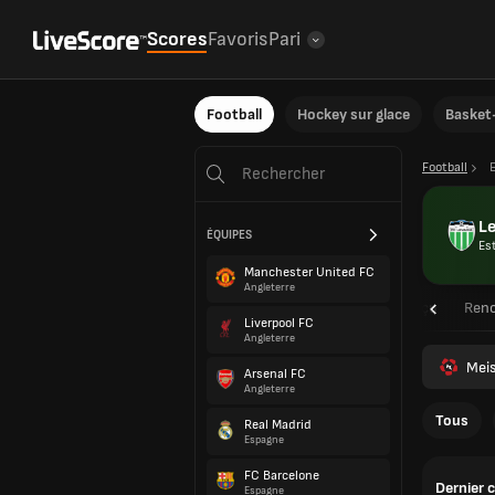
Scores
Favoris
Pari
Football
Hockey sur glace
Basket-
Football
Le
ÉQUIPES
Es
Manchester United FC
Angleterre
Aperçu
Renc
Liverpool FC
Angleterre
Meis
Arsenal FC
Angleterre
Tous
Real Madrid
Espagne
FC Barcelone
Dernier 
Espagne