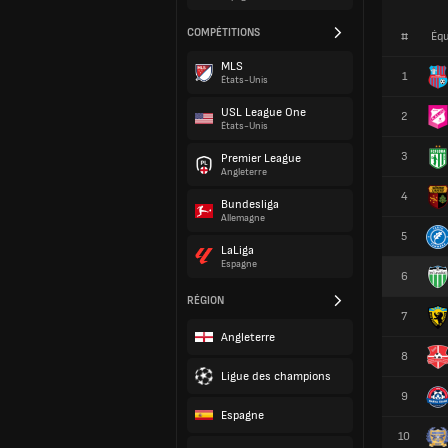
COMPÉTITIONS
#
Équ
MLS
1
États-Unis
USL League One
2
États-Unis
3
Premier League
Angleterre
4
Bundesliga
Allemagne
5
LaLiga
Espagne
6
RÉGION
7
Angleterre
8
Ligue des champions
9
Espagne
10