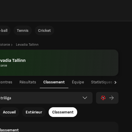
ball
Tennis
Cricket
Estonie
Levadia Tallinn
vadia Tallinn
tonie
ontres
Résultats
Classement
Équipe
Statistiques des joueu
triliiga
Accueil
Extérieur
Classement
classement