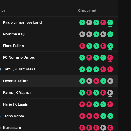
ipe
Classement
Paide Linnameeskond
V
N
V
D
V
Nomme Kalju
N
N
V
N
V
Flora Tallinn
D
V
V
D
V
FC Nomme United
V
D
V
V
D
Tartu JK Tammeka
V
V
V
D
D
Levadia Tallinn
V
N
D
V
N
Parnu JK Vaprus
V
D
V
D
N
Harju JK Laagri
D
D
V
V
D
Trans Narva
D
D
D
V
V
Kuressare
D
D
D
N
D