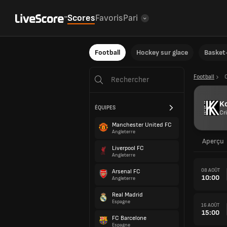
Scores
Favoris
Pari
Football
Hockey sur glace
Basket-
Football
Ko
ÉQUIPES
Cr
Manchester United FC
Angleterre
Aperçu
Liverpool FC
Angleterre
08 AOÛT
Arsenal FC
10:00
Angleterre
Real Madrid
Espagne
16 AOÛT
15:00
FC Barcelone
Espagne