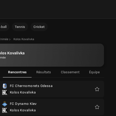
ball
Tennis
Cricket
Crimée
Kolos Kovalivka
los Kovalivka
imée
Rencontres
Résultats
Classement
Équipe
FC Chernomorets Odessa
Kolos Kovalivka
Favoris
FC Dynamo Kiev
Kolos Kovalivka
Favoris