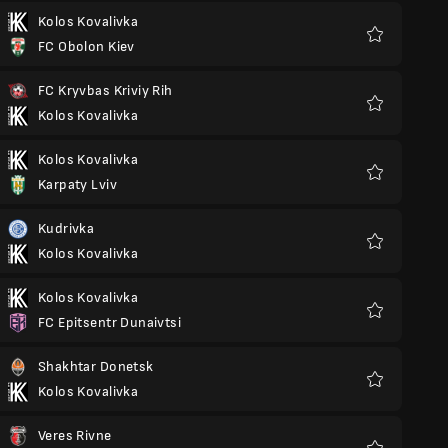
Kolos Kovalivka
FC Obolon Kiev
Favoris
FC Kryvbas Kriviy Rih
Kolos Kovalivka
Favoris
Kolos Kovalivka
Karpaty Lviv
Favoris
Kudrivka
Kolos Kovalivka
Favoris
Kolos Kovalivka
FC Epitsentr Dunaivtsi
Favoris
Shakhtar Donetsk
Kolos Kovalivka
Favoris
Veres Rivne