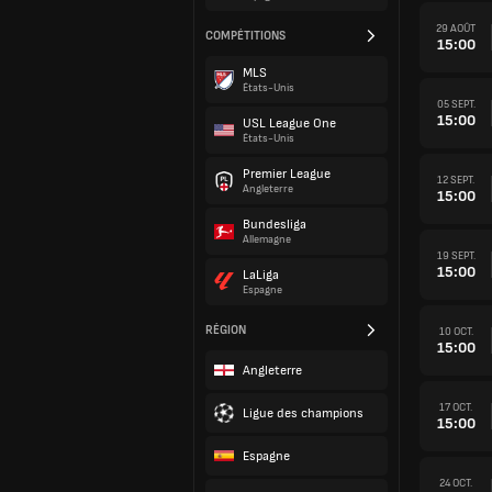
29 AOÛT
COMPÉTITIONS
15:00
MLS
États-Unis
05 SEPT.
15:00
USL League One
États-Unis
Premier League
12 SEPT.
Angleterre
15:00
Bundesliga
Allemagne
19 SEPT.
15:00
LaLiga
Espagne
RÉGION
10 OCT.
15:00
Angleterre
17 OCT.
Ligue des champions
15:00
Espagne
24 OCT.