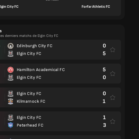
lgin City FC
Forfar Athletic FC
s
les derniers matchs de Elgin City FC
0
Edinburgh City FC
T
5
Elgin City FC
5
Hamilton Academical FC
0
Elgin City FC
0
Elgin City FC
1
Kilmarnock FC
1
Elgin City FC
3
Peterhead FC