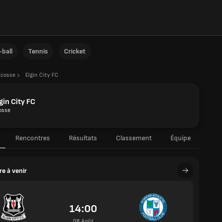
ball
Tennis
Cricket
Écosse
Elgin City FC
gin City FC
osse
Rencontres
Résultats
Classement
Équipe
e à venir
14:00
08 Août