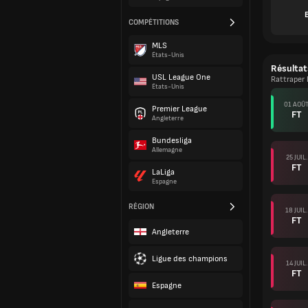
E
COMPÉTITIONS
MLS
États-Unis
Résultat
USL League One
Rattraper 
États-Unis
01 AOÛ
Premier League
FT
Angleterre
Bundesliga
Allemagne
25 JUIL.
FT
LaLiga
Espagne
RÉGION
18 JUIL.
FT
Angleterre
Ligue des champions
14 JUIL.
FT
Espagne