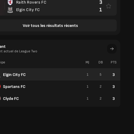
3
Raith Rovers FC
1
Elgin City FC
Voir tous les résultats récents
ent
t actuel de League Two
ipe
MJ
DB
PTS
V
Elgin City FC
3
1
5
1
Spartans FC
3
1
2
1
Clyde FC
3
1
2
1