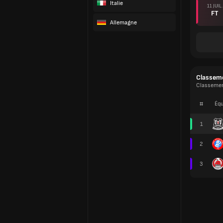
Italie
11 JUIL.
FT
Allemagne
Classem
Classemen
#
Équ
1
2
3