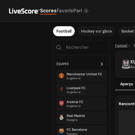
Scores
Favoris
Pari
Football
Hockey sur glace
Basket-
Football
El
ÉQUIPES
Éc
Manchester United FC
Angleterre
Aperçu
Liverpool FC
Angleterre
Arsenal FC
Rencontr
Angleterre
Real Madrid
Espagne
FC Barcelone
Espagne