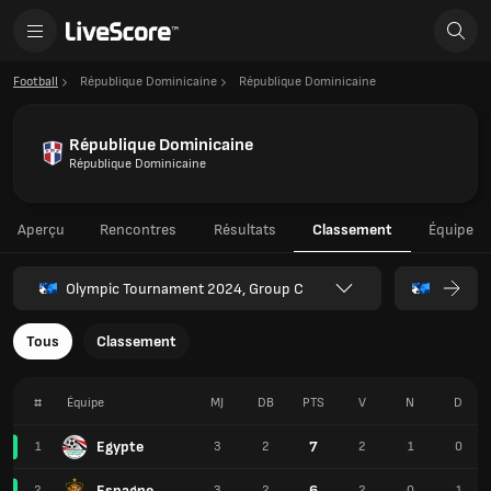
Football
République Dominicaine
République Dominicaine
République Dominicaine
République Dominicaine
Aperçu
Rencontres
Résultats
Classement
Équipe
Olympic Tournament 2024, Group C
Tous
Classement
#
Équipe
MJ
DB
PTS
V
N
D
Egypte
7
1
3
2
2
1
0
Espagne
6
2
3
2
2
0
1