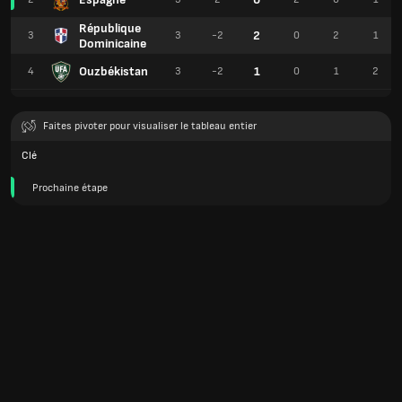
République
2
3
3
-2
0
2
1
Dominicaine
Ouzbékistan
1
4
3
-2
0
1
2
Faites pivoter pour visualiser le tableau entier
Clé
Prochaine étape