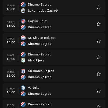
Dinamo Zagreb
19 SEPT.
15:00
Lokomotiva Zagreb
Favoris
Hajduk Split
10 OCT.
15:00
Dinamo Zagreb
Favoris
NK Slaven Belupo
17 OCT.
15:00
Dinamo Zagreb
Favoris
Dinamo Zagreb
24 OCT.
15:00
HNK Rijeka
Favoris
NK Rudes Zagreb
31 OCT.
16:00
Dinamo Zagreb
Favoris
Varteks
07 NOV.
16:00
Dinamo Zagreb
Favoris
Dinamo Zagreb
21 NOV.