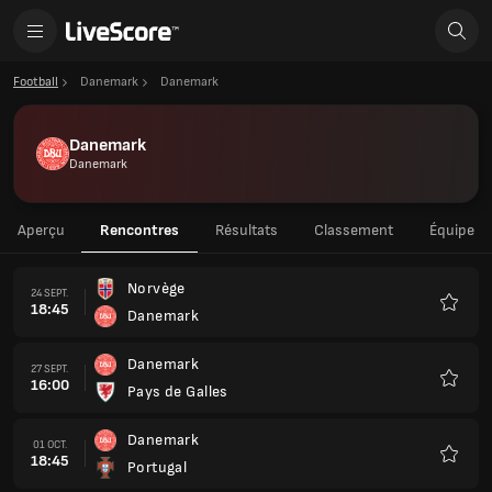
Football
Danemark
Danemark
Danemark
Danemark
Aperçu
Rencontres
Résultats
Classement
Équipe
Norvège
24 SEPT.
18:45
Danemark
Favoris
Danemark
27 SEPT.
16:00
Pays de Galles
Favoris
Danemark
01 OCT.
18:45
Portugal
Favoris