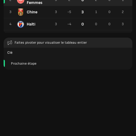
Femmes
Chine
3
3
3
-5
1
0
2
Haïti
0
4
3
-4
0
0
3
Faites pivoter pour visualiser le tableau entier
Clé
Prochaine étape