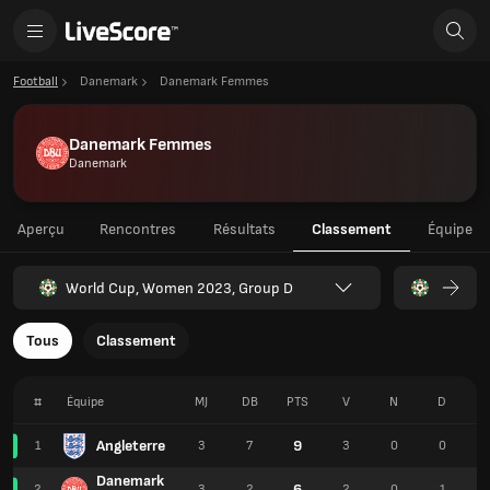
Football
Danemark
Danemark Femmes
Danemark Femmes
Danemark
Aperçu
Rencontres
Résultats
Classement
Équipe
World Cup, Women 2023, Group D
Tous
Classement
#
Équipe
MJ
DB
PTS
V
N
D
Angleterre
9
1
3
7
3
0
0
Danemark
6
2
3
2
2
0
1