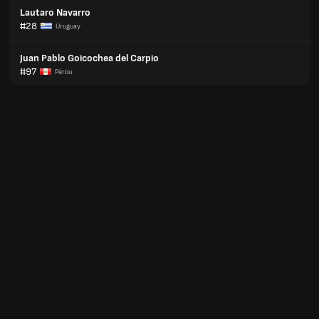
Lautaro Navarro
#28
Uruguay
Juan Pablo Goicochea del Carpio
#97
Pérou