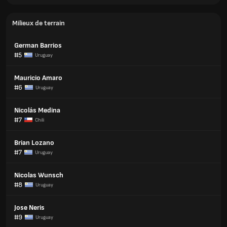
Milieux de terrain
German Barrios
#5
Uruguay
Mauricio Amaro
#6
Uruguay
Nicolás Medina
#7
Chili
Brian Lozano
#7
Uruguay
Nicolas Wunsch
#8
Uruguay
Jose Neris
#9
Uruguay