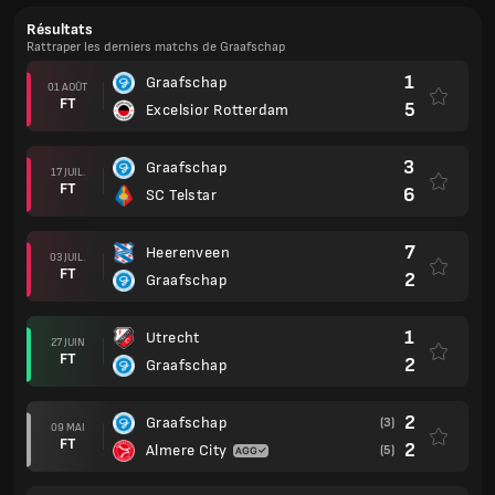
Résultats
Rattraper les derniers matchs de Graafschap
1
Graafschap
01 AOÛT
FT
5
Excelsior Rotterdam
3
Graafschap
17 JUIL.
FT
6
SC Telstar
7
Heerenveen
03 JUIL.
FT
2
Graafschap
1
Utrecht
27 JUIN
FT
2
Graafschap
2
Graafschap
(3)
09 MAI
FT
2
Almere City
(5)