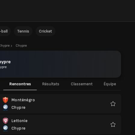
ball
Tennis
Cricket
Chypre
Chypre
hypre
ypre
Rencontres
Résultats
Classement
Équipe
Monténégro
Chypre
Favoris
Lettonie
Chypre
Favoris