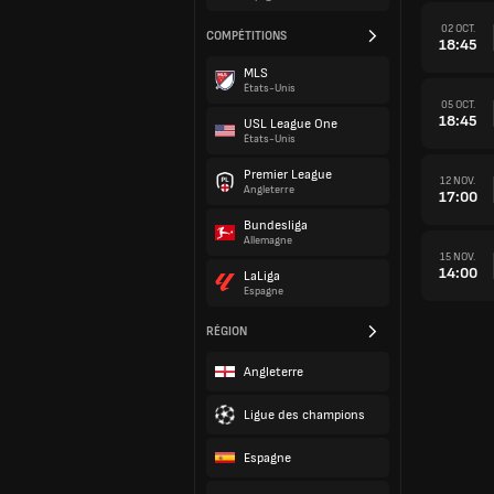
02 OCT.
COMPÉTITIONS
18:45
MLS
États-Unis
05 OCT.
18:45
USL League One
États-Unis
Premier League
12 NOV.
Angleterre
17:00
Bundesliga
Allemagne
15 NOV.
14:00
LaLiga
Espagne
RÉGION
Angleterre
Ligue des champions
Espagne