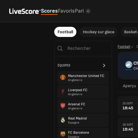
Scores
Favoris
Pari
Football
Hockey sur glace
Basket-
Football
C
ÉQUIPES
Ch
Manchester United FC
Angleterre
Aperçu
Liverpool FC
Angleterre
25 SEPT.
Arsenal FC
18:45
Angleterre
Real Madrid
Espagne
28 SEPT.
18:45
FC Barcelone
Espagne