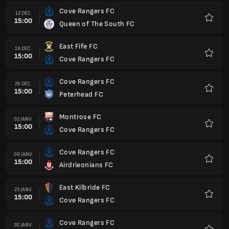
Cove Rangers FC
12 DÉC.
15:00
Queen of The South FC
Favoris
East Fife FC
19 DÉC.
15:00
Cove Rangers FC
Favoris
Cove Rangers FC
26 DÉC.
15:00
Peterhead FC
Favoris
Montrose FC
02 JANV.
15:00
Cove Rangers FC
Favoris
Cove Rangers FC
09 JANV.
15:00
Airdrieonians FC
Favoris
East Kilbride FC
23 JANV.
15:00
Cove Rangers FC
Favoris
Cove Rangers FC
30 JANV.