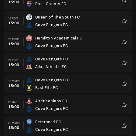
15:00
Ross County FC
Favoris
Queen of The South FC
13 FÉVR.
15:00
Cove Rangers FC
Favoris
Hamilton Academical FC
20 FÉVR.
15:00
Cove Rangers FC
Favoris
Cove Rangers FC
27 FÉVR.
15:00
Alloa Athletic FC
Favoris
Cove Rangers FC
06 MARS
15:00
East Fife FC
Favoris
Airdrieonians FC
13 MARS
15:00
Cove Rangers FC
Favoris
Peterhead FC
20 MARS
15:00
Cove Rangers FC
Favoris