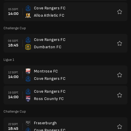
Cove Rangers FC
05 SEPT.
14:00
Alloa Athletic FC
Favoris
Challenge Cup
Cove Rangers FC
08 SEPT.
18:45
Dumbarton FC
Favoris
Ligue 1
Montrose FC
12 SEPT.
14:00
Cove Rangers FC
Favoris
Cove Rangers FC
19 SEPT.
14:00
Ross County FC
Favoris
Challenge Cup
Fraserburgh
22 SEPT.
18:45
Cove Rangers FC