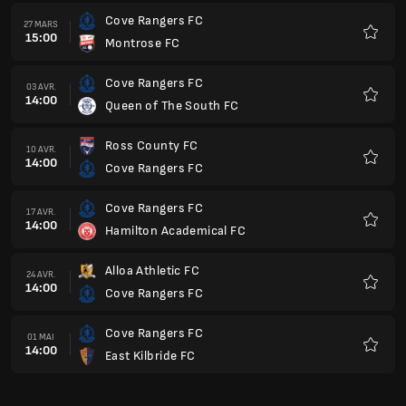
Cove Rangers FC
27 MARS
15:00
Montrose FC
Favoris
Cove Rangers FC
03 AVR.
14:00
Queen of The South FC
Favoris
Ross County FC
10 AVR.
14:00
Cove Rangers FC
Favoris
Cove Rangers FC
17 AVR.
14:00
Hamilton Academical FC
Favoris
Alloa Athletic FC
24 AVR.
14:00
Cove Rangers FC
Favoris
Cove Rangers FC
01 MAI
14:00
East Kilbride FC
Favoris