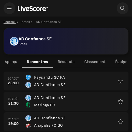
Football
Brésil
AD Confianca SE
AD Confianca SE
Brésil
Aperçu
Rencontres
Résultats
Classement
Équipe
Paysandu SC PA
10 AOÛT
23:00
AD Confianca SE
Favoris
AD Confianca SE
16 AOÛT
21:30
Maringa FC
Favoris
AD Confianca SE
23 AOÛT
19:00
Anapolis FC GO
Favoris