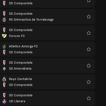
SD Compostela
Favoris
SD Compostela
RS Gimnastica de Torrelavega
Favoris
SD Compostela
Coruxo FC
Favoris
Atletico Astorga FC
SD Compostela
Favoris
SD Compostela
SD Amorebieta
Favoris
Rayo Cantabria
SD Compostela
Favoris
SD Compostela
UD Llanera
Favoris