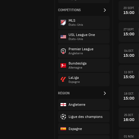
20 SEPT.
COMPÉTITIONS
15:00
MLS
États-Unis
27 SEPT.
15:00
USL League One
États-Unis
Premier League
04 OCT.
Angleterre
15:00
Bundesliga
Allemagne
11 OCT.
15:00
LaLiga
Espagne
RÉGION
18 OCT.
15:00
Angleterre
25 OCT.
Ligue des champions
16:00
Espagne
01 NOV.