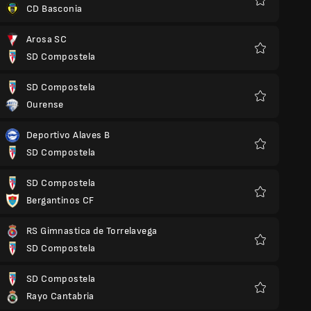
CD Basconia
Favoris
Arosa SC
SD Compostela
Favoris
SD Compostela
Ourense
Favoris
Deportivo Alaves B
SD Compostela
Favoris
SD Compostela
Bergantinos CF
Favoris
RS Gimnastica de Torrelavega
SD Compostela
Favoris
SD Compostela
Rayo Cantabria
Favoris