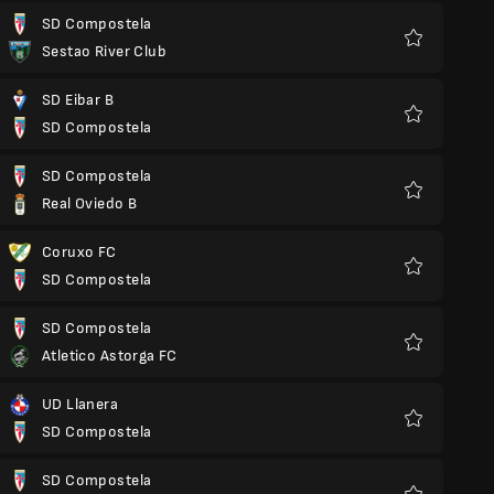
SD Compostela
Sestao River Club
Favoris
SD Eibar B
SD Compostela
Favoris
SD Compostela
Real Oviedo B
Favoris
Coruxo FC
SD Compostela
Favoris
SD Compostela
Atletico Astorga FC
Favoris
UD Llanera
SD Compostela
Favoris
SD Compostela