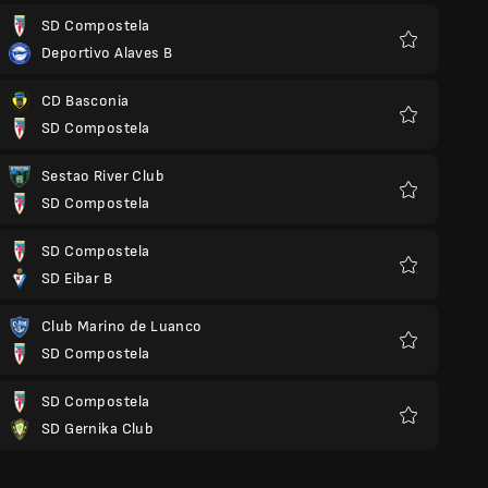
SD Compostela
Deportivo Alaves B
Favoris
CD Basconia
SD Compostela
Favoris
Sestao River Club
SD Compostela
Favoris
SD Compostela
SD Eibar B
Favoris
Club Marino de Luanco
SD Compostela
Favoris
SD Compostela
SD Gernika Club
Favoris