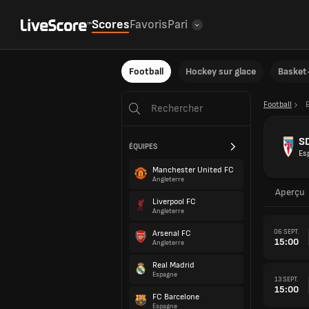
Scores
Favoris
Pari
Football
Hockey sur glace
Basket-
Football
S
ÉQUIPES
Es
Manchester United FC
Angleterre
Aperçu
Liverpool FC
Angleterre
06 SEPT.
Arsenal FC
15:00
Angleterre
Real Madrid
Espagne
13 SEPT.
15:00
FC Barcelone
Espagne