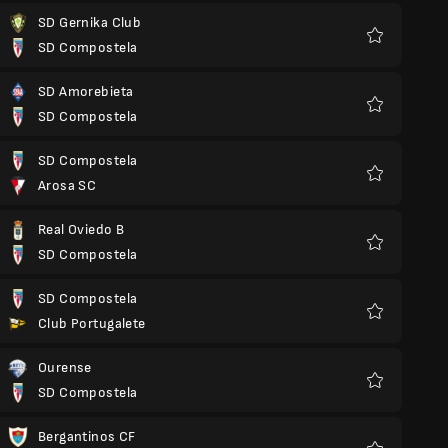
SD Gernika Club
SD Compostela
Favoris
SD Amorebieta
SD Compostela
Favoris
SD Compostela
Arosa SC
Favoris
Real Oviedo B
SD Compostela
Favoris
SD Compostela
Club Portugalete
Favoris
Ourense
SD Compostela
Favoris
Bergantinos CF