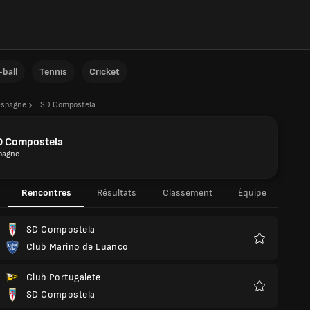
ball
Tennis
Cricket
Espagne
SD Compostela
D Compostela
pagne
Rencontres
Résultats
Classement
Équipe
SD Compostela
Club Marino de Luanco
Favoris
Club Portugalete
SD Compostela
Favoris