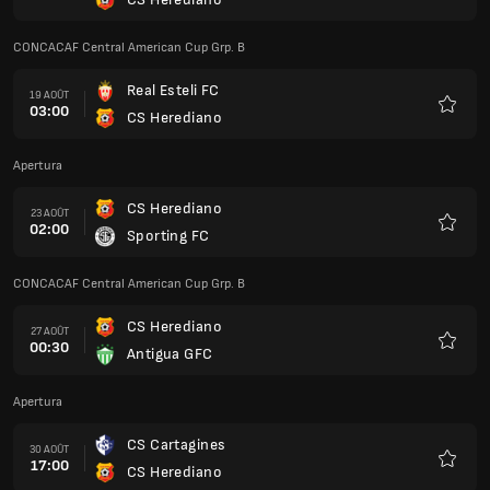
Favoris
CONCACAF Central American Cup Grp. B
Real Esteli FC
19 AOÛT
03:00
CS Herediano
Favoris
Apertura
CS Herediano
23 AOÛT
02:00
Sporting FC
Favoris
CONCACAF Central American Cup Grp. B
CS Herediano
27 AOÛT
00:30
Antigua GFC
Favoris
Apertura
CS Cartagines
30 AOÛT
17:00
CS Herediano
Favoris