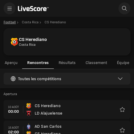
Football
Costa Rica
CS Herediano
CS Herediano
Costa Rica
Aperçu
Rencontres
Résultats
Classement
Équipe
Toutes les compétitions
Apertura
CS Herediano
10 AOÛT
00:00
LD Alajuelense
Favoris
AD San Carlos
15 AOÛT
02:00
CS Herediano