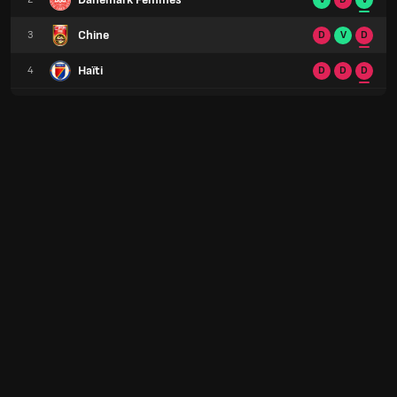
Chine
3
D
V
D
Haïti
4
D
D
D