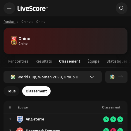
Football
Chine
Chine
Chine
Chine
u
Rencontres
Résultats
Classement
Équipe
Statistiques 
World Cup, Women 2023, Group D
Tous
Classement
#
Équipe
Classement
Angleterre
1
V
V
V
Danemark Femmes
2
V
D
V