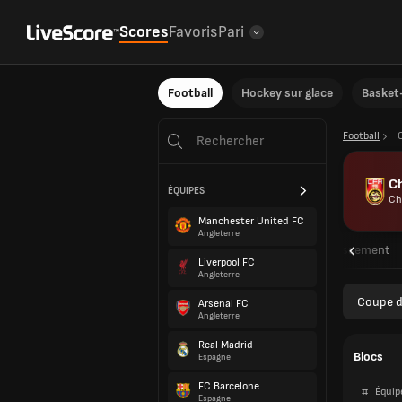
Scores
Favoris
Pari
Football
Hockey sur glace
Basket-
Football
C
ÉQUIPES
Ch
Manchester United FC
Angleterre
Aperçu
Rencontres
Résultats
Classement
Liverpool FC
Angleterre
Coupe d
Arsenal FC
Angleterre
Real Madrid
Blocs
Espagne
FC Barcelone
#
Équip
Espagne