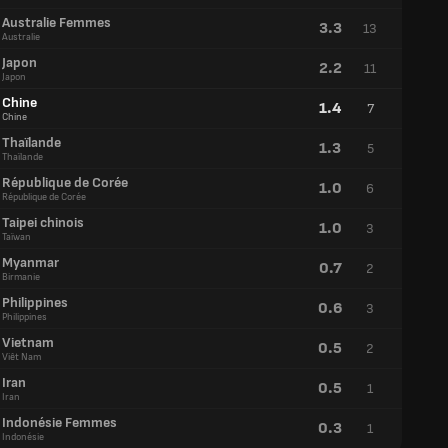
Australie Femmes
3.3
13
Australie
Japon
2.2
11
Japon
Chine
1.4
7
Chine
Thaïlande
1.3
5
Thaïlande
République de Corée
1.0
6
République de Corée
Taipei chinois
1.0
3
Taïwan
Myanmar
0.7
2
Birmanie
Philippines
0.6
3
Philippines
Vietnam
0.5
2
Viêt Nam
Iran
0.5
1
Iran
Indonésie Femmes
0.3
1
Indonésie