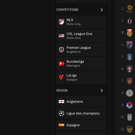
1
COMPÉTITIONS
MLS
2
États-Unis
3
USL League One
États-Unis
4
Premier League
Angleterre
5
Bundesliga
Allemagne
6
LaLiga
Espagne
7
RÉGION
8
Angleterre
9
Ligue des champions
10
Espagne
11