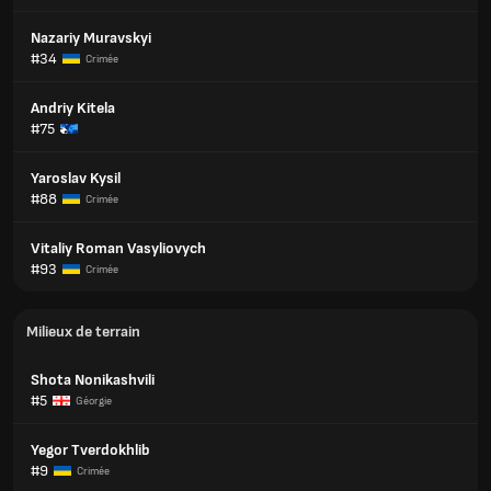
Nazariy Muravskyi
#34
Crimée
Andriy Kitela
#75
Yaroslav Kysil
#88
Crimée
Vitaliy Roman Vasyliovych
#93
Crimée
Milieux de terrain
Shota Nonikashvili
#5
Géorgie
Yegor Tverdokhlib
#9
Crimée