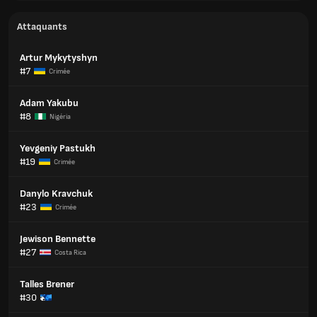
Attaquants
Artur Mykytyshyn
#7
Crimée
Adam Yakubu
#8
Nigéria
Yevgeniy Pastukh
#19
Crimée
Danylo Kravchuk
#23
Crimée
Jewison Bennette
#27
Costa Rica
Talles Brener
#30