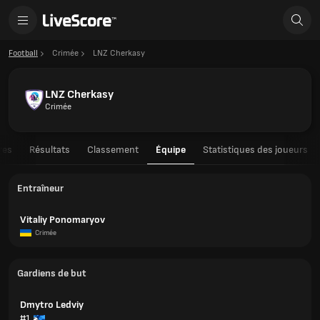
Football
Crimée
LNZ Cherkasy
LNZ Cherkasy
Crimée
res
Résultats
Classement
Équipe
Statistiques des joueurs
Entraîneur
Vitaliy Ponomaryov
Crimée
Gardiens de but
Dmytro Ledviy
#1