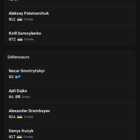
Aleksey Palamarchuk
#12
Crimée
Kirill Samoylenko
#72
Crimée
Défenseurs
Nazar Smotrytskyi
#3
Ajdi Dajko
#4
Grèce
Alexander Drambayev
#14
Crimée
Denys Kuzyk
#17
Crimée