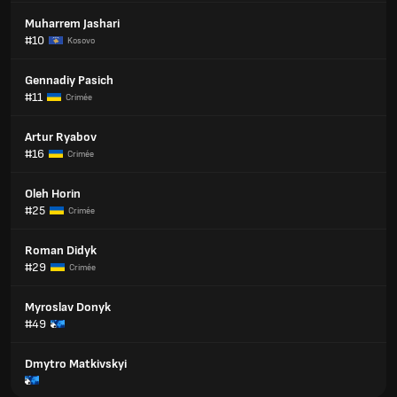
Muharrem Jashari
#10
Kosovo
Gennadiy Pasich
#11
Crimée
Artur Ryabov
#16
Crimée
Oleh Horin
#25
Crimée
Roman Didyk
#29
Crimée
Myroslav Donyk
#49
Dmytro Matkivskyi