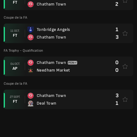
FT
2
Chatham Town
Coupe de la FA
1
Tonbridge Angels
11 OCT.
FT
3
Chatham Town
FA Trophy - Qualification
0
Chatham Town
04 OCT.
AP
0
Needham Market
Coupe de la FA
3
Chatham Town
27 SEPT.
FT
1
Deal Town
0
Ashford United
13 SEPT.
FT
3
Chatham Town