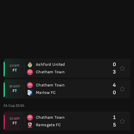
4
Chatham Town
30 AOÛT
FT
0
Marlow FC
FA Cup 23/24
1
Chatham Town
02 SEPT.
FT
5
Ramsgate FC