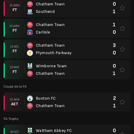
0
Chatham Town
31 JANV.
FT
1
Southend
1
Chatham Town
10 JANV.
FT
0
Carlisle
3
Chatham Town
13 DÉC.
FT
0
Plymouth Parkway
0
Wimborne Town
15 NOV.
FT
1
Chatham Town
Coupe de la FA
2
Buxton FC
01 NOV.
AET
1
Chatham Town
FA Trophy
0
Waltham Abbey FC
25 OCT.