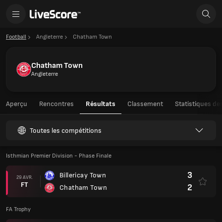
Football
Angleterre
Chatham Town
Chatham Town
Angleterre
Aperçu
Rencontres
Résultats
Classement
Statistiques de
Toutes les compétitions
Isthmian Premier Division - Phase Finale
3
Billericay Town
29 AVR.
FT
2
Chatham Town
FA Trophy