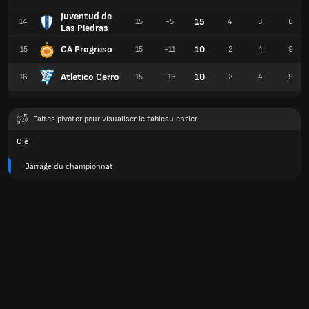
Juventud de
15
14
15
-5
4
3
8
Las Piedras
CA Progreso
10
15
15
-11
2
4
9
Atletico Cerro
10
16
15
-16
2
4
9
Faites pivoter pour visualiser le tableau entier
Clé
Barrage du championnat