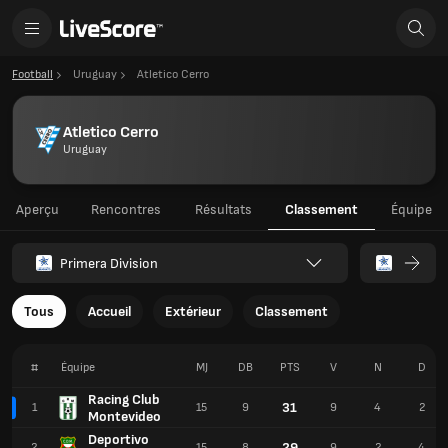
Football
Uruguay
Atletico Cerro
Atletico Cerro
Uruguay
Aperçu
Rencontres
Résultats
Classement
Équipe
Primera Division
Tous
Accueil
Extérieur
Classement
#
Équipe
MJ
DB
PTS
V
N
D
Racing Club
31
1
15
9
9
4
2
Montevideo
Deportivo
29
2
15
8
9
2
4