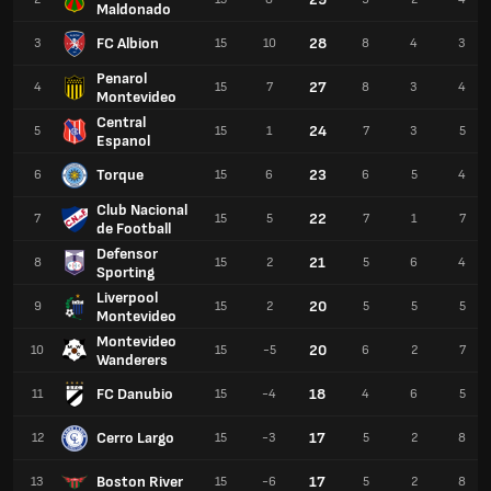
Maldonado
FC Albion
28
3
15
10
8
4
3
Penarol
27
4
15
7
8
3
4
Montevideo
Central
24
5
15
1
7
3
5
Espanol
Torque
23
6
15
6
6
5
4
Club Nacional
22
7
15
5
7
1
7
de Football
Defensor
21
8
15
2
5
6
4
Sporting
Liverpool
20
9
15
2
5
5
5
Montevideo
Montevideo
20
10
15
-5
6
2
7
Wanderers
FC Danubio
18
11
15
-4
4
6
5
Cerro Largo
17
12
15
-3
5
2
8
Boston River
17
13
15
-6
5
2
8