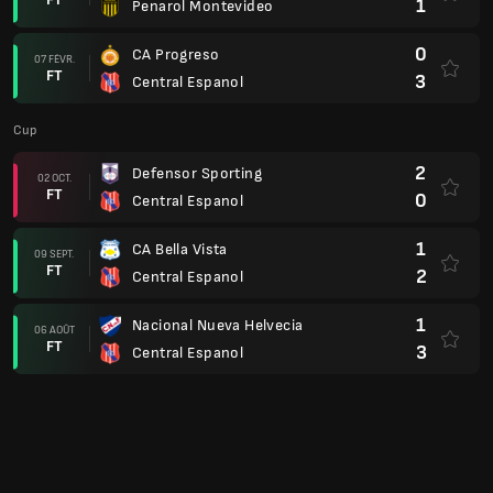
1
Penarol Montevideo
0
CA Progreso
07 FÉVR.
FT
3
Central Espanol
Cup
2
Defensor Sporting
02 OCT.
FT
0
Central Espanol
1
CA Bella Vista
09 SEPT.
FT
2
Central Espanol
1
Nacional Nueva Helvecia
06 AOÛT
FT
3
Central Espanol