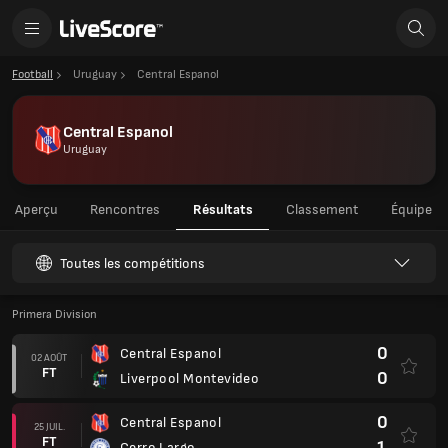
Football
Uruguay
Central Espanol
Central Espanol
Uruguay
Aperçu
Rencontres
Résultats
Classement
Équipe
Toutes les compétitions
Primera Division
0
Central Espanol
02 AOÛT
FT
0
Liverpool Montevideo
0
Central Espanol
25 JUIL.
FT
1
Cerro Largo