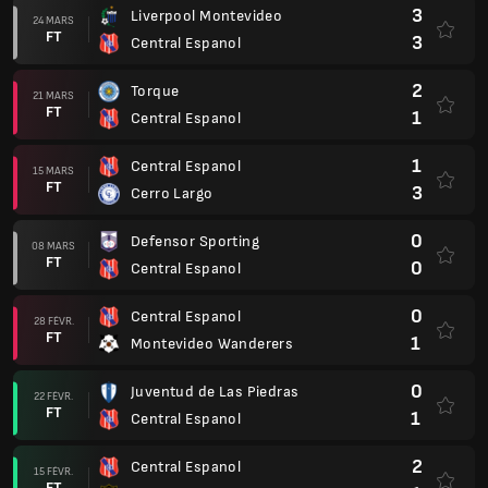
3
Liverpool Montevideo
24 MARS
FT
3
Central Espanol
2
Torque
21 MARS
FT
1
Central Espanol
1
Central Espanol
15 MARS
FT
3
Cerro Largo
0
Defensor Sporting
08 MARS
FT
0
Central Espanol
0
Central Espanol
28 FÉVR.
FT
1
Montevideo Wanderers
0
Juventud de Las Piedras
22 FÉVR.
FT
1
Central Espanol
2
Central Espanol
15 FÉVR.
FT