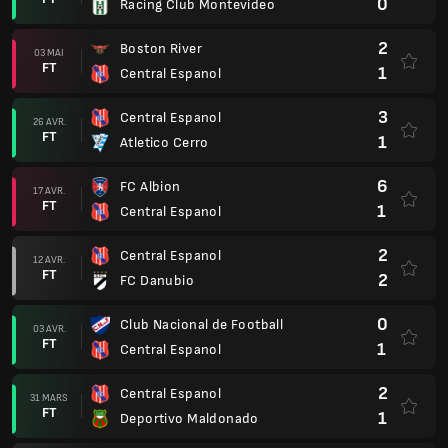
0
Racing Club Montevideo
2
Boston River
03 MAI
FT
1
Central Espanol
3
Central Espanol
26 AVR.
FT
1
Atletico Cerro
6
FC Albion
17 AVR.
FT
1
Central Espanol
2
Central Espanol
12 AVR.
FT
2
FC Danubio
0
Club Nacional de Football
03 AVR.
FT
1
Central Espanol
2
Central Espanol
31 MARS
FT
1
Deportivo Maldonado