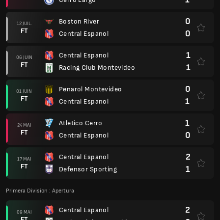
0
Boston River
12 JUIL.
FT
0
Central Espanol
1
Central Espanol
06 JUIN
FT
1
Racing Club Montevideo
0
Penarol Montevideo
01 JUIN
FT
1
Central Espanol
1
Atletico Cerro
24 MAI
FT
0
Central Espanol
2
Central Espanol
17 MAI
FT
1
Defensor Sporting
Primera Division : Apertura
2
Central Espanol
09 MAI
FT