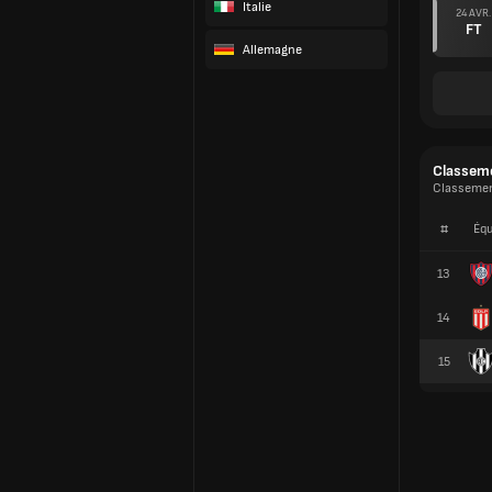
Italie
24 AVR.
FT
Allemagne
Classem
Classement
#
Équ
13
14
15