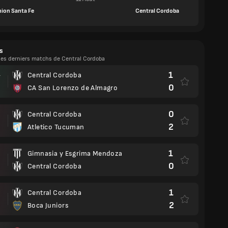
ion Santa Fe
Central Cordoba
s
 les derniers matchs de Central Cordoba
1
Central Cordoba
T
0
CA San Lorenzo de Almagro
0
Central Cordoba
2
Atletico Tucuman
1
Gimnasia y Esgrima Mendoza
0
Central Cordoba
1
Central Cordoba
2
Boca Juniors