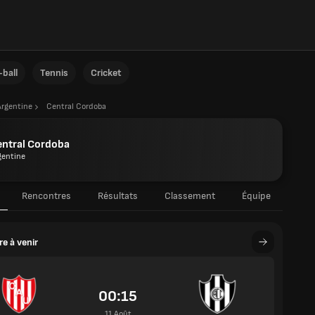
ball
Tennis
Cricket
Argentine
Central Cordoba
entral Cordoba
gentine
Rencontres
Résultats
Classement
Équipe
e à venir
00:15
11 Août