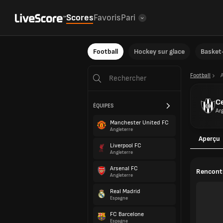
Scores
Favoris
Pari
Football
Hockey sur glace
Basket-
Football
C
ÉQUIPES
Ar
Manchester United FC
Angleterre
Aperçu
Liverpool FC
Angleterre
Arsenal FC
Rencontr
Angleterre
Real Madrid
Espagne
FC Barcelone
Espagne