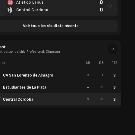
0
Atletico Lanus
0
Central Cordoba
Voir tous les résultats récents
ent
 actuel de Liga Profesional: Clausura
ipe
MJ
DB
PTS
V
CA San Lorenzo de Almagro
3
3
-1
1
Estudiantes de La Plata
3
4
-2
1
Central Cordoba
3
3
-2
1