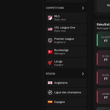
Un
COMPÉTITIONS
MLS
États-Unis
Résultat
USL League One
Rattraper
États-Unis
04 AOÛ
Premier League
FT
Angleterre
Bundesliga
Allemagne
31 JUIL.
FT
LaLiga
Espagne
RÉGION
24 JUIL.
FT
Angleterre
Ligue des champions
02 MAI
FT
Espagne