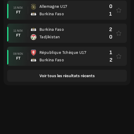
0
Allemagne U17
15 NOV.
FT
1
Burkina Faso
2
Burkina Faso
11 NOV.
FT
0
Tadjikistan
1
République Tchèque U17
08 NOV.
FT
2
Burkina Faso
Voir tous les résultats récents