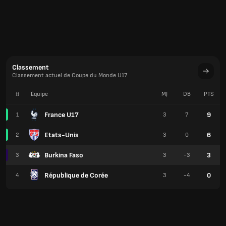
Classement
Classement actuel de Coupe du Monde U17
#
Équipe
MJ
DB
PTS
France U17
9
1
3
7
Etats-Unis
6
2
3
0
Burkina Faso
3
3
3
-3
République de Corée
0
4
3
-4