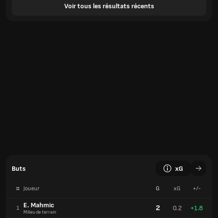
Voir tous les résultats récents
Buts
xG
#
Joueur
G
xG
+/-
E. Mahmic
2
0.2
+1.8
1
Milieu de terrain