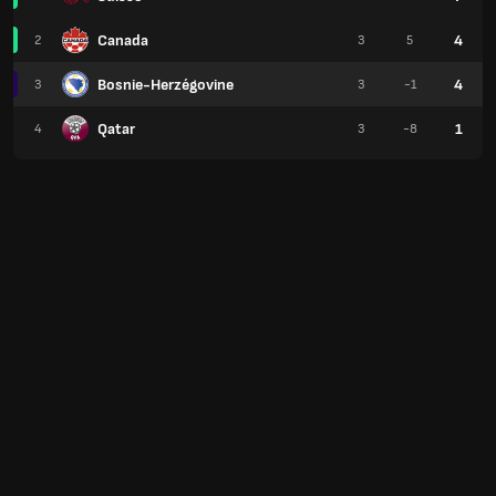
Canada
4
2
3
5
Bosnie-Herzégovine
4
3
3
-1
Qatar
1
4
3
-8