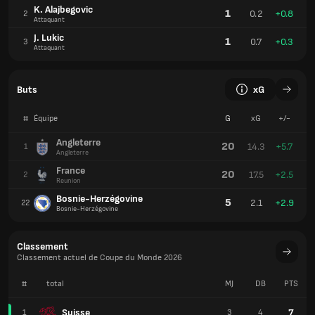
K. Alajbegovic
1
0.2
+0.8
2
Attaquant
J. Lukic
1
0.7
+0.3
3
Attaquant
Buts
xG
#
Équipe
G
xG
+/-
Angleterre
20
14.3
+5.7
1
Angleterre
France
20
17.5
+2.5
2
Reunion
Bosnie-Herzégovine
5
2.1
+2.9
22
Bosnie-Herzégovine
Classement
Classement actuel de Coupe du Monde 2026
#
total
MJ
DB
PTS
Suisse
7
1
3
4