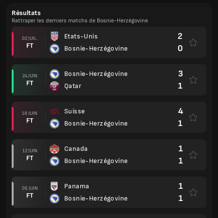
Résultats
Rattraper les derniers matchs de Bosnie-Herzégovine
2
Etats-Unis
02 JUIL.
FT
0
Bosnie-Herzégovine
3
Bosnie-Herzégovine
24 JUIN
FT
1
Qatar
4
Suisse
18 JUIN
FT
1
Bosnie-Herzégovine
1
Canada
12 JUIN
FT
1
Bosnie-Herzégovine
1
Panama
06 JUIN
FT
1
Bosnie-Herzégovine