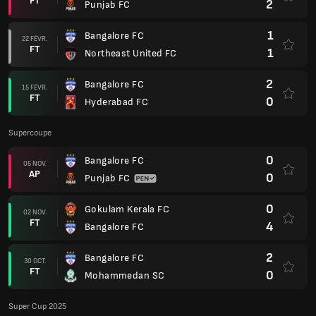
0
Gokulam Kerala FC
02 NOV.
FT
4
Bangalore FC
2
Bangalore FC
30 OCT.
FT
0
Mohammedan SC
Super Cup 2025
1
Bangalore FC
23 AVR.
AP
1
Inter Kashi FC
Super League 24/25 Playoffs
2
ATK Mohun Bagan
12 AVR.
AET
1
Bangalore FC
2
FC Goa
(2)
06 AVR.
FT
1
Bangalore FC
(3)
2
Bangalore FC
02 AVR.