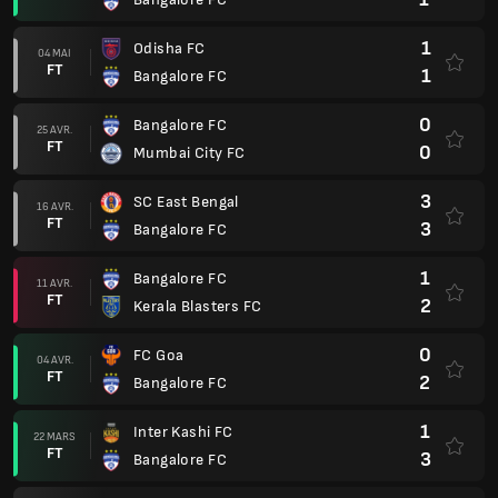
1
Odisha FC
04 MAI
FT
1
Bangalore FC
0
Bangalore FC
25 AVR.
FT
0
Mumbai City FC
3
SC East Bengal
16 AVR.
FT
3
Bangalore FC
1
Bangalore FC
11 AVR.
FT
2
Kerala Blasters FC
0
FC Goa
04 AVR.
FT
2
Bangalore FC
1
Inter Kashi FC
22 MARS
FT
3
Bangalore FC