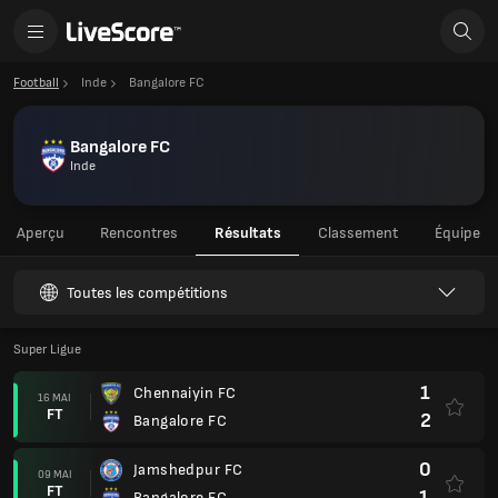
Football
Inde
Bangalore FC
Bangalore FC
Inde
Aperçu
Rencontres
Résultats
Classement
Équipe
Toutes les compétitions
Super Ligue
1
Chennaiyin FC
16 MAI
FT
2
Bangalore FC
0
Jamshedpur FC
09 MAI
FT
1
Bangalore FC