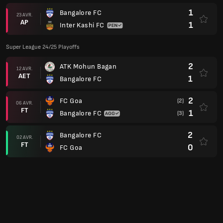
FT
0
FC Goa
5
Bangalore FC
29 MARS
FT
0
Mumbai City FC