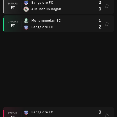
0
Bangalore FC
14 MARS
FT
0
ATK Mohun Bagan
1
Mohammedan SC
07 MARS
FT
2
Bangalore FC
0
Bangalore FC
27 FÉVR.
FT
2
Punjab FC
1
Bangalore FC
22 FÉVR.
FT
1
Northeast United FC
2
Bangalore FC
15 FÉVR.
FT
0
Hyderabad FC
Supercoupe
0
Bangalore FC
05 NOV.
AP
0
Punjab FC