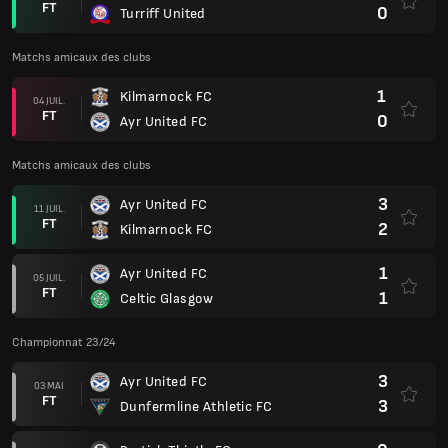
FT
0
Turriff United
Matchs amicaux des clubs
1
Kilmarnock FC
04 JUIL.
FT
0
Ayr United FC
Matchs amicaux des clubs
3
Ayr United FC
11 JUIL.
FT
2
Kilmarnock FC
1
Ayr United FC
05 JUIL.
FT
1
Celtic Glasgow
Championnat 23/24
3
Ayr United FC
03 MAI
FT
3
Dunfermline Athletic FC