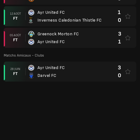
1
Ayr United FC
12 AOÛT
FT
0
Inverness Caledonian Thistle FC
3
Greenock Morton FC
05 AOÛT
FT
1
Ayr United FC
Matchs Amicaux - Clubs
3
Ayr United FC
28 JUIN
FT
0
Darvel FC