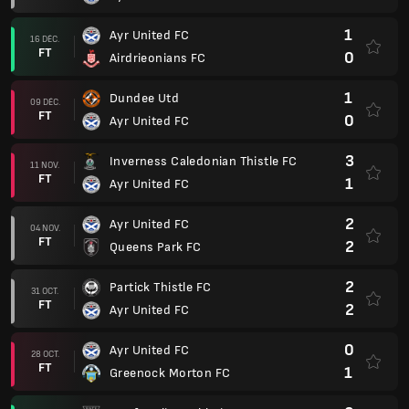
1
Ayr United FC
16 DÉC.
FT
0
Airdrieonians FC
1
Dundee Utd
09 DÉC.
FT
0
Ayr United FC
3
Inverness Caledonian Thistle FC
11 NOV.
FT
1
Ayr United FC
2
Ayr United FC
04 NOV.
FT
2
Queens Park FC
2
Partick Thistle FC
31 OCT.
FT
2
Ayr United FC
0
Ayr United FC
28 OCT.
FT
1
Greenock Morton FC