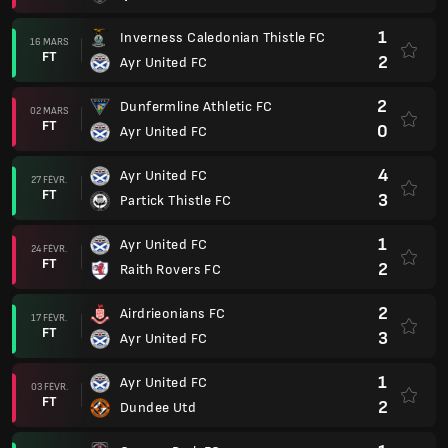
1
Inverness Caledonian Thistle FC
16 MARS
FT
2
Ayr United FC
2
Dunfermline Athletic FC
02 MARS
FT
0
Ayr United FC
4
Ayr United FC
27 FÉVR.
FT
3
Partick Thistle FC
1
Ayr United FC
24 FÉVR.
FT
2
Raith Rovers FC
2
Airdrieonians FC
17 FÉVR.
FT
3
Ayr United FC
1
Ayr United FC
03 FÉVR.
FT
2
Dundee Utd