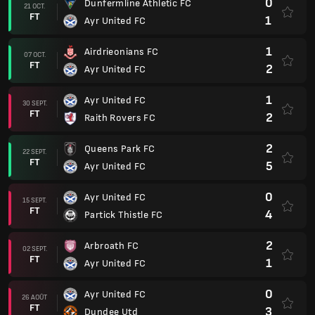
0
Dunfermline Athletic FC
21 OCT.
FT
1
Ayr United FC
1
Airdrieonians FC
07 OCT.
FT
2
Ayr United FC
1
Ayr United FC
30 SEPT.
FT
2
Raith Rovers FC
2
Queens Park FC
22 SEPT.
FT
5
Ayr United FC
0
Ayr United FC
15 SEPT.
FT
4
Partick Thistle FC
2
Arbroath FC
02 SEPT.
FT
1
Ayr United FC
0
Ayr United FC
26 AOÛT
FT
3
Dundee Utd