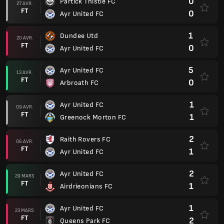
0
Partick Thistle FC
27 AVR.
FT
0
Ayr United FC
1
Dundee Utd
20 AVR.
FT
0
Ayr United FC
5
Ayr United FC
13 AVR.
FT
0
Arbroath FC
1
Ayr United FC
09 AVR.
FT
1
Greenock Morton FC
2
Raith Rovers FC
06 AVR.
FT
1
Ayr United FC
2
Ayr United FC
29 MARS
FT
1
Airdrieonians FC
1
Ayr United FC
23 MARS
FT
2
Queens Park FC