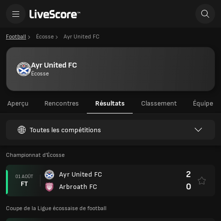
Football
Écosse
Ayr United FC
Ayr United FC
Écosse
Aperçu
Rencontres
Résultats
Classement
Équipe
Toutes les compétitions
Championnat d'Écosse
2
Ayr United FC
01 AOÛT
FT
0
Arbroath FC
Coupe de la Ligue écossaise de football