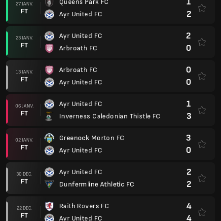
1
Queens Park FC
27 JANV.
FT
2
Ayr United FC
2
Ayr United FC
23 JANV.
FT
0
Arbroath FC
0
Arbroath FC
13 JANV.
FT
0
Ayr United FC
1
Ayr United FC
06 JANV.
FT
3
Inverness Caledonian Thistle FC
3
Greenock Morton FC
02 JANV.
FT
0
Ayr United FC
2
Ayr United FC
30 DÉC.
FT
2
Dunfermline Athletic FC
4
Raith Rovers FC
22 DÉC.
FT
4
Ayr United FC