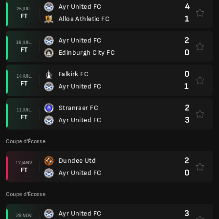
4
Ayr United FC
25 JUIL.
FT
1
Alloa Athletic FC
2
Ayr United FC
18 JUIL.
FT
0
Edinburgh City FC
0
Falkirk FC
14 JUIL.
FT
1
Ayr United FC
2
Stranraer FC
11 JUIL.
FT
3
Ayr United FC
Coupe d'Écosse
2
Dundee Utd
17 JANV.
FT
0
Ayr United FC
Coupe d'Écosse
3
Ayr United FC
29 NOV.