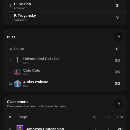
D. Coelho
3
2
Attaquant
F. Troyansky
3
2
Attaquant
Buts
#
Équipe
G
Universidad Catolica
38
1
Chili
Colo Colo
36
2
Chili
Audax Italiano
20
11
Chili
Classement
Classement actuel de Primera Division
#
Équipe
MJ
DB
PTS
Deportes Concepcion
20
11
17
-4