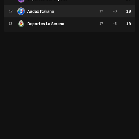
Audax Italiano
19
12
17
-3
Deportes La Serena
19
13
17
-5