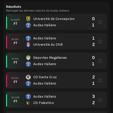
Résultats
Rattraper les derniers matchs de Audax Italiano
0
Université de Concepcion
01 AOÛT
FT
1
Audax Italiano
1
Audax Italiano
26 JUIL.
FT
2
Université du Chili
0
Deportes Magallanes
11 JUIL.
FT
1
Audax Italiano
2
CD Santa Cruz
05 JUIL.
FT
1
Audax Italiano
3
Audax Italiano
30 JUIN
FT
2
CD Palestino