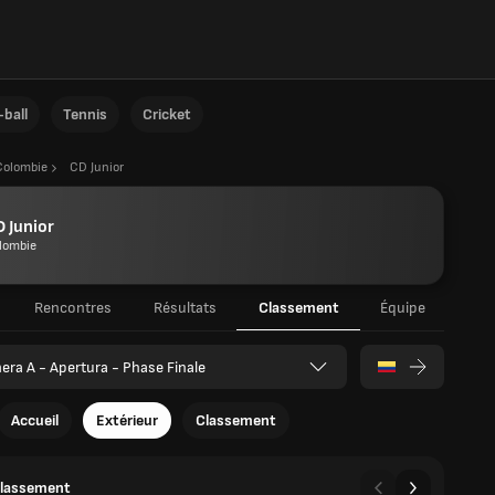
ball
Tennis
Cricket
Colombie
CD Junior
 Junior
lombie
Rencontres
Résultats
Classement
Équipe
era A - Apertura - Phase Finale
Accueil
Extérieur
Classement
classement