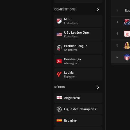
COMPÉTITIONS
#
Équ
MLS
1
États-Unis
USL League One
2
États-Unis
3
Premier League
Angleterre
4
Bundesliga
Allemagne
LaLiga
Espagne
RÉGION
Angleterre
Ligue des champions
Espagne