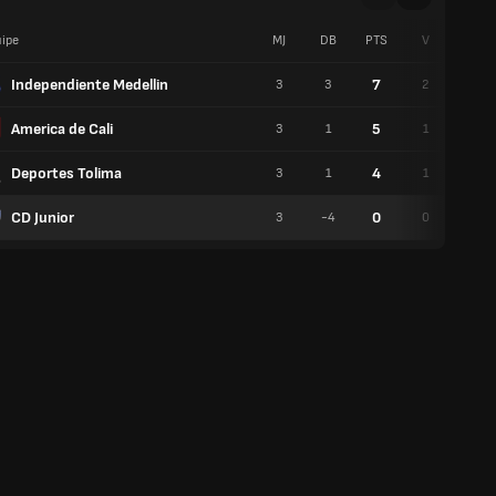
ipe
MJ
DB
PTS
V
N
Independiente Medellin
7
3
3
2
1
America de Cali
5
3
1
1
2
Deportes Tolima
4
3
1
1
1
CD Junior
0
3
-4
0
0