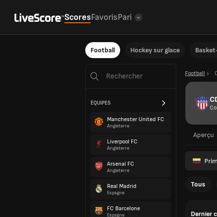
Scores
Favoris
Pari
Football
Hockey sur glace
Basket-
Football
CD
ÉQUIPES
Co
Manchester United FC
Angleterre
Aperçu
Liverpool FC
Angleterre
Prim
Arsenal FC
Angleterre
Tous
Real Madrid
Espagne
FC Barcelone
Dernier 
Espagne