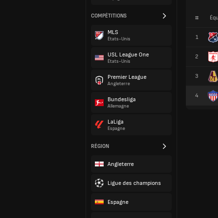
COMPÉTITIONS
#
Équ
MLS
1
États-Unis
USL League One
2
États-Unis
3
Premier League
Angleterre
4
Bundesliga
Allemagne
LaLiga
Espagne
RÉGION
Angleterre
Ligue des champions
Espagne