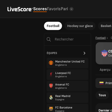
Scores
Favoris
Pari
Football
Hockey sur glace
Basket-
Football
CD
ÉQUIPES
Co
Manchester United FC
Angleterre
Aperçu
Liverpool FC
Angleterre
Prim
Arsenal FC
Angleterre
Tous
Real Madrid
Espagne
FC Barcelone
Dernier 
Espagne