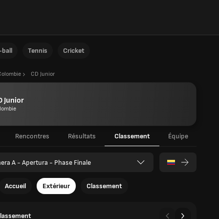
ball
Tennis
Cricket
Colombie
CD Junior
 Junior
lombie
Rencontres
Résultats
Classement
Équipe
era A - Apertura - Phase Finale
Accueil
Extérieur
Classement
classement