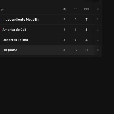
ipe
MJ
DB
PTS
V
N
Independiente Medellin
7
3
3
2
1
America de Cali
5
3
1
1
2
Deportes Tolima
4
3
1
1
1
CD Junior
0
3
-4
0
0