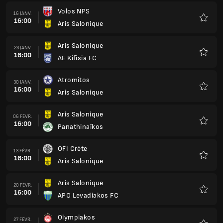
Volos NPS
16 JANV.
16:00
Aris Salonique
Favoris
Aris Salonique
23 JANV.
16:00
AE Kifisia FC
Favoris
Atromitos
30 JANV.
16:00
Aris Salonique
Favoris
Aris Salonique
06 FÉVR.
16:00
Panathinaïkos
Favoris
OFI Crète
13 FÉVR.
16:00
Aris Salonique
Favoris
Aris Salonique
20 FÉVR.
16:00
APO Levadiakos FC
Favoris
Olympiakos
27 FÉVR.