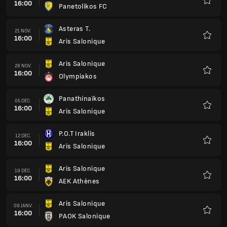
16:00
Panetolikos FC
Favoris
Asteras T.
21 NOV.
16:00
Aris Salonique
Favoris
Aris Salonique
28 NOV.
16:00
Olympiakos
Favoris
Panathinaïkos
05 DÉC.
16:00
Aris Salonique
Favoris
P.O.T Iraklis
12 DÉC.
16:00
Aris Salonique
Favoris
Aris Salonique
19 DÉC.
16:00
AEK Athènes
Favoris
Aris Salonique
09 JANV.
16:00
PAOK Salonique
Favoris