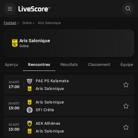
Football
Grèce
Aris Salonique
Aris Salonique
Grèce
Aperçu
Rencontres
Résultats
Classement
Équipe
PAE PS Kalamata
22 AOÛT
17:00
Aris Salonique
Favoris
Aris Salonique
29 AOÛT
15:00
OFI Crète
Favoris
AEK Athènes
05 SEPT.
15:00
Aris Salonique
Favoris