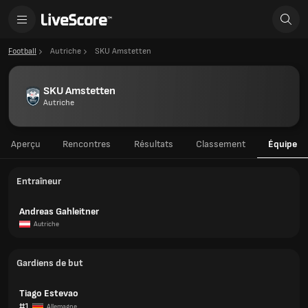
Football
Autriche
SKU Amstetten
SKU Amstetten
Autriche
Aperçu
Rencontres
Résultats
Classement
Équipe
Entraîneur
Andreas Gahleitner
Autriche
Gardiens de but
Tiago Estevao
#1
Allemagne