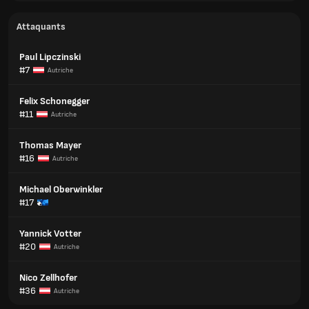
Attaquants
Paul Lipczinski
#7
Autriche
Felix Schonegger
#11
Autriche
Thomas Mayer
#16
Autriche
Michael Oberwinkler
#17
Yannick Votter
#20
Autriche
Nico Zellhofer
#36
Autriche