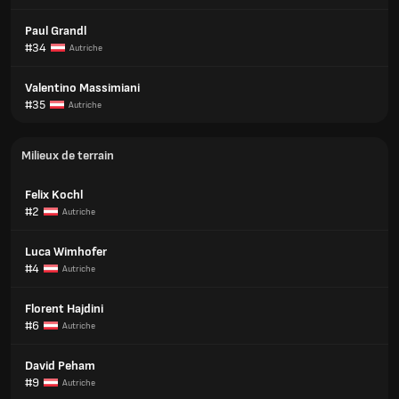
Paul Grandl
#34
Autriche
Valentino Massimiani
#35
Autriche
Milieux de terrain
Felix Kochl
#2
Autriche
Luca Wimhofer
#4
Autriche
Florent Hajdini
#6
Autriche
David Peham
#9
Autriche