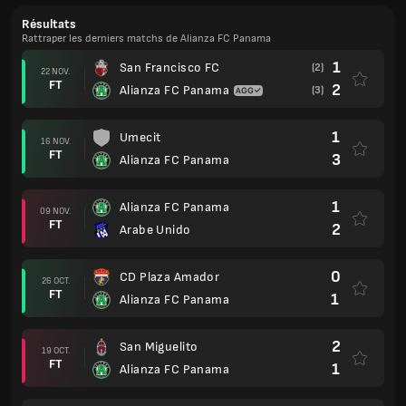
Résultats
Rattraper les derniers matchs de Alianza FC Panama
1
San Francisco FC
(2)
22 NOV.
FT
2
Alianza FC Panama
(3)
1
Umecit
16 NOV.
FT
3
Alianza FC Panama
1
Alianza FC Panama
09 NOV.
FT
2
Arabe Unido
0
CD Plaza Amador
26 OCT.
FT
1
Alianza FC Panama
2
San Miguelito
19 OCT.
FT
1
Alianza FC Panama