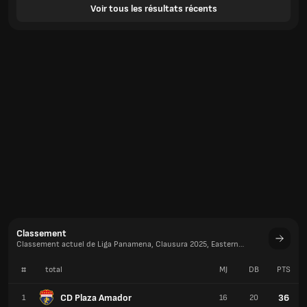
Voir tous les résultats récents
Classement
Classement actuel de Liga Panamena, Clausura 2025, Eastern
Conference
#
total
MJ
DB
PTS
CD Plaza Amador
36
1
16
20