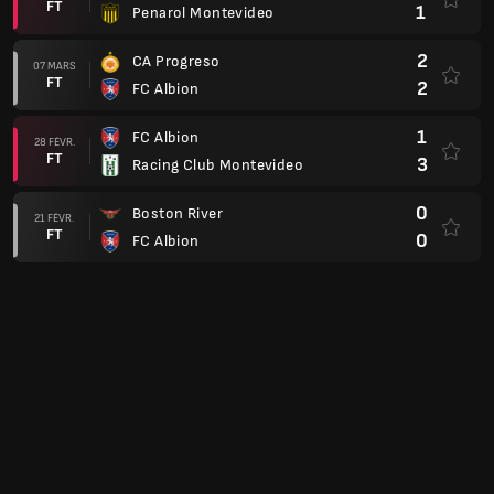
0
Atletico Cerro
1
FC Albion
06 FÉVR.
FT
2
Liverpool Montevideo
Cup
1
CA Plaza
01 OCT.
FT
0
FC Albion
4
FC Albion
10 SEPT.
FT
0
Porongos
0
Paysandu
06 AOÛT
FT
2
FC Albion