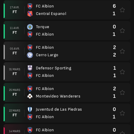
2
FC Albion
25 MARS
FT
1
Montevideo Wanderers
0
Juventud de Las Piedras
22 MARS
FT
1
FC Albion
0
FC Albion
14 MARS
FT
1
Penarol Montevideo
2
CA Progreso
07 MARS
FT
2
FC Albion
1
FC Albion
28 FÉVR.
FT
3
Racing Club Montevideo
0
Boston River
21 FÉVR.
FT
0
FC Albion
3
FC Albion
16 FÉVR.
FT