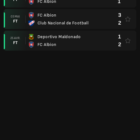
1
FC Albion
3
FC Albion
03 MAI
FT
2
Club Nacional de Football
1
Deportivo Maldonado
25 AVR.
FT
2
FC Albion
6
FC Albion
17 AVR.
FT
1
Central Espanol
0
Torque
11 AVR.
FT
1
FC Albion
2
FC Albion
05 AVR.
FT
2
Cerro Largo
1
Defensor Sporting
31 MARS
FT
1
FC Albion