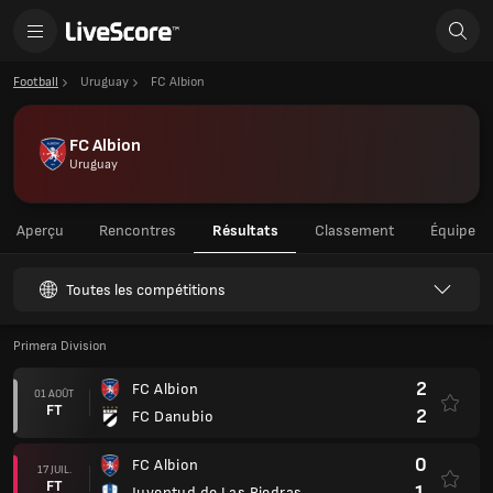
Football
Uruguay
FC Albion
FC Albion
Uruguay
Aperçu
Rencontres
Résultats
Classement
Équipe
Toutes les compétitions
Primera Division
2
FC Albion
01 AOÛT
FT
2
FC Danubio
0
FC Albion
17 JUIL.
FT
1
Juventud de Las Piedras