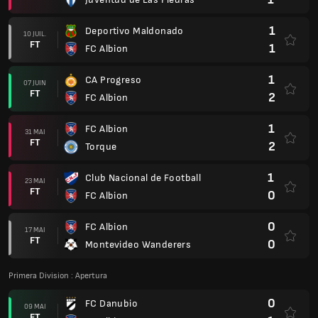
1
Deportivo Maldonado
10 JUIL.
FT
1
FC Albion
1
CA Progreso
07 JUIN
FT
2
FC Albion
1
FC Albion
31 MAI
FT
2
Torque
1
Club Nacional de Football
23 MAI
FT
0
FC Albion
0
FC Albion
17 MAI
FT
0
Montevideo Wanderers
Primera Division : Apertura
0
FC Danubio
09 MAI
FT