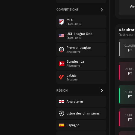
Ai
COMPÉTITIONS
MLS
États-Unis
Résultat
USL League One
Rattraper 
États-Unis
01 AOÛ
Premier League
FT
Angleterre
Bundesliga
Allemagne
25 JUIL.
FT
LaLiga
Espagne
RÉGION
18 JUIL.
FT
Angleterre
Ligue des champions
14 JUIL.
FT
Espagne