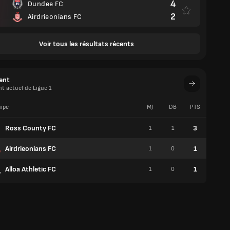
4
Dundee FC
2
Airdrieonians FC
Voir tous les résultats récents
ent
t actuel de Ligue 1
ipe
MJ
DB
PTS
V
Ross County FC
3
1
1
1
Airdrieonians FC
1
1
0
0
Alloa Athletic FC
1
1
0
0