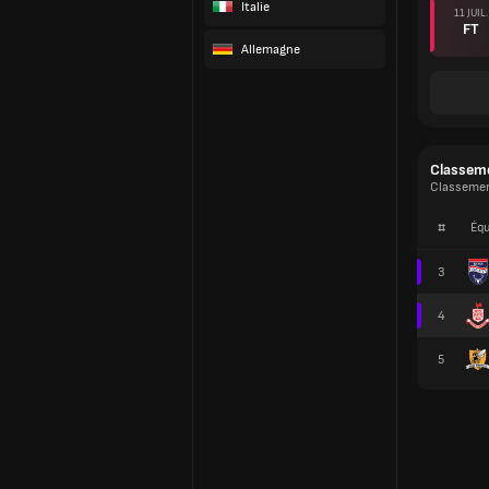
Italie
11 JUIL.
FT
Allemagne
Classem
Classemen
#
Équ
3
4
5