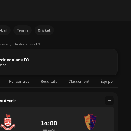
ball
Tennis
Cricket
Écosse
Airdrieonians FC
rdrieonians FC
osse
Rencontres
Résultats
Classement
Équipe
e à venir
14:00
08 Août