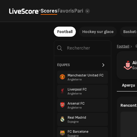
Scores
Favoris
Pari
Football
Hockey sur glace
Basket-
Football
Ai
ÉQUIPES
Éc
Manchester United FC
Angleterre
Aperçu
Liverpool FC
Angleterre
Arsenal FC
Rencontr
Angleterre
Real Madrid
Espagne
FC Barcelone
Espagne