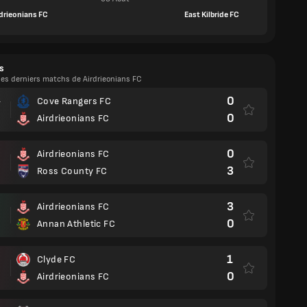
rdrieonians FC
East Kilbride FC
s
les derniers matchs de Airdrieonians FC
0
Cove Rangers FC
T
0
Airdrieonians FC
0
Airdrieonians FC
3
Ross County FC
3
Airdrieonians FC
0
Annan Athletic FC
1
Clyde FC
0
Airdrieonians FC