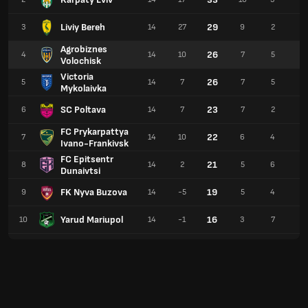
Liviy Bereh
29
3
14
27
9
2
3
Agrobiznes
26
4
14
10
7
5
2
Volochisk
Victoria
26
5
14
7
7
5
2
Mykolaivka
SC Poltava
23
6
14
7
7
2
5
FC Prykarpattya
22
7
14
10
6
4
4
Ivano-Frankivsk
FC Epitsentr
21
8
14
2
5
6
3
Dunaivtsi
FK Nyva Buzova
19
9
14
-5
5
4
5
Yarud Mariupol
16
10
14
-1
3
7
4