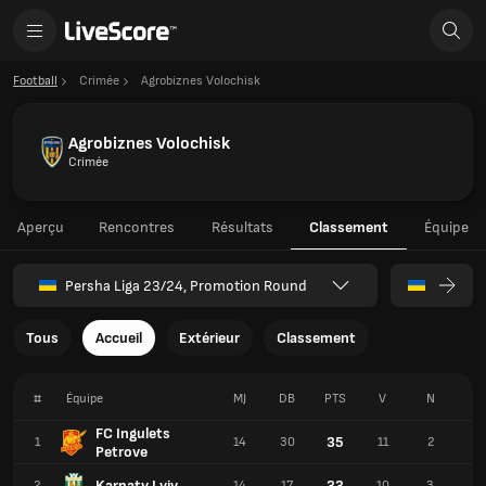
Football
Crimée
Agrobiznes Volochisk
Agrobiznes Volochisk
Crimée
Aperçu
Rencontres
Résultats
Classement
Équipe
Persha Liga 23/24, Promotion Round
Tous
Accueil
Extérieur
Classement
#
Équipe
MJ
DB
PTS
V
N
D
FC Ingulets
35
1
14
30
11
2
1
Petrove
Karpaty Lviv
33
2
14
17
10
3
1