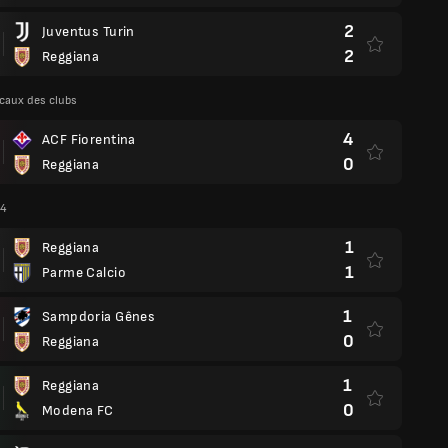
2
Juventus Turin
2
Reggiana
caux des clubs
4
ACF Fiorentina
0
Reggiana
24
1
Reggiana
1
Parme Calcio
1
Sampdoria Gênes
0
Reggiana
1
Reggiana
0
Modena FC