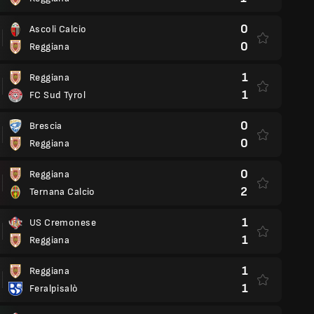
0
Ascoli Calcio
0
Reggiana
1
Reggiana
1
FC Sud Tyrol
0
Brescia
0
Reggiana
0
Reggiana
2
Ternana Calcio
1
US Cremonese
1
Reggiana
1
Reggiana
1
Feralpisalò