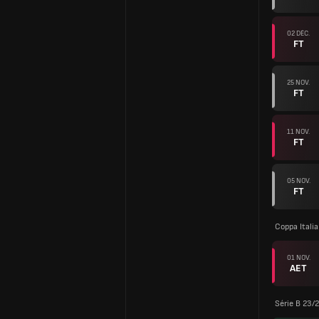
02 DÉC.
FT
25 NOV.
FT
11 NOV.
FT
05 NOV.
FT
Coppa Itali
01 NOV.
AET
Série B 23/