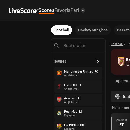
Scores
Favoris
Pari
Football
Hockey sur glace
Basket-
Football
I
R
ÉQUIPES
Ita
Manchester United FC
Angleterre
Aperçu
Liverpool FC
Angleterre
Tout
Arsenal FC
Angleterre
Matchs ami
Real Madrid
Espagne
09 AOÛT
FT
FC Barcelone
Espagne