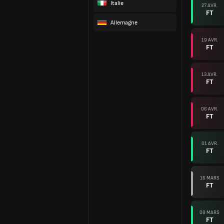
Italie
27 AVR.
FT
Allemagne
19 AVR.
FT
13 AVR.
FT
06 AVR.
FT
01 AVR.
FT
16 MARS
FT
09 MARS
FT