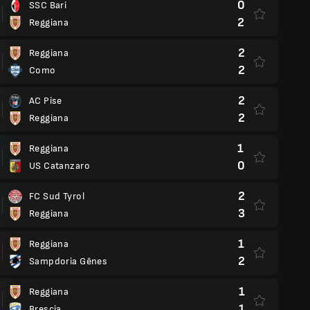
0
SSC Bari
2
Reggiana
2
Reggiana
2
Como
2
AC Pise
2
Reggiana
1
Reggiana
0
US Catanzaro
2
FC Sud Tyrol
3
Reggiana
1
Reggiana
2
Sampdoria Gênes
1
Reggiana
1
Brescia