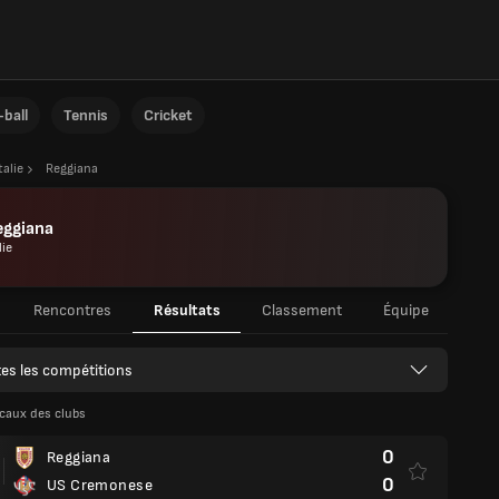
ball
Tennis
Cricket
talie
Reggiana
eggiana
lie
Rencontres
Résultats
Classement
Équipe
es les compétitions
caux des clubs
0
Reggiana
0
US Cremonese