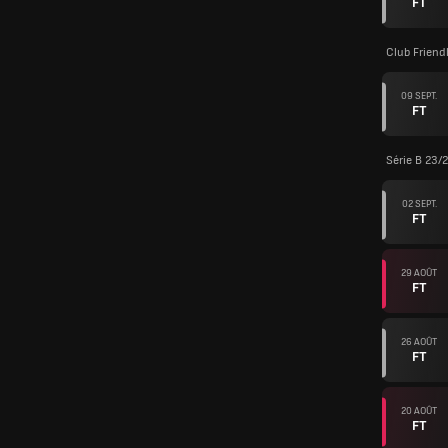
FT
Club Friend
09 SEPT.
FT
Série B 23/
02 SEPT.
FT
29 AOÛT
FT
26 AOÛT
FT
20 AOÛT
FT