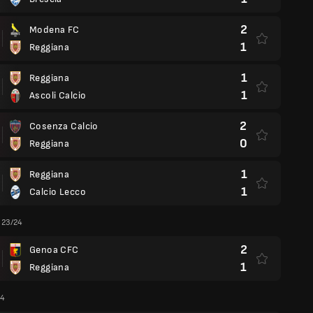
2
Modena FC
1
Reggiana
1
Reggiana
1
Ascoli Calcio
2
Cosenza Calcio
0
Reggiana
1
Reggiana
1
Calcio Lecco
a 23/24
2
Genoa CFC
1
Reggiana
24