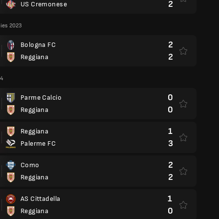
2
US Cremonese
lies 2023
2
Bologna FC
2
Reggiana
24
0
Parme Calcio
0
Reggiana
1
Reggiana
3
Palerme FC
2
Como
2
Reggiana
1
AS Cittadella
0
Reggiana