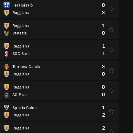
0
Feralpisalò
3
Reggiana
1
Reggiana
0
Venezia
1
Reggiana
1
SSC Bari
3
Ternana Calcio
0
Reggiana
0
Reggiana
0
AC Pise
1
Spezia Calcio
2
Reggiana
2
Reggiana