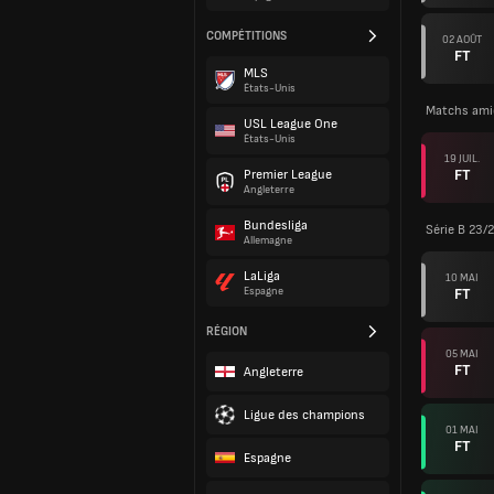
COMPÉTITIONS
02 AOÛT
FT
MLS
États-Unis
Matchs ami
USL League One
États-Unis
19 JUIL.
FT
Premier League
Angleterre
Bundesliga
Série B 23/
Allemagne
LaLiga
10 MAI
FT
Espagne
RÉGION
05 MAI
FT
Angleterre
Ligue des champions
01 MAI
FT
Espagne