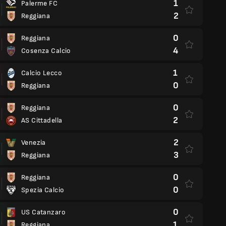
1
Palerme FC
2
Reggiana
0
Reggiana
4
Cosenza Calcio
1
Calcio Lecco
0
Reggiana
0
Reggiana
2
AS Cittadella
2
Venezia
3
Reggiana
0
Reggiana
0
Spezia Calcio
0
US Catanzaro
1
Reggiana